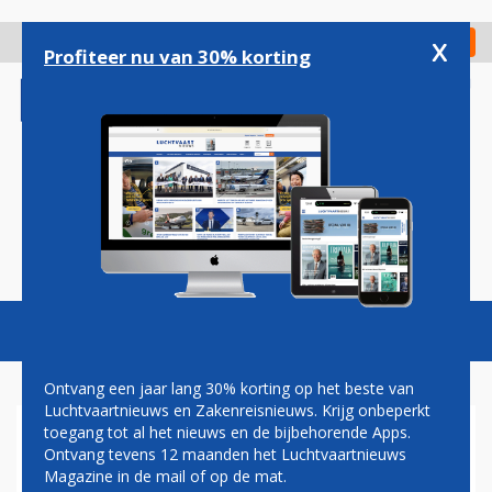
Overslaan
en
x
Digitaal Magazine
Registreer
Check in
naar
Profiteer nu van 30% korting
de
inhoud
gaan
Magazine
Podcasts
Vacatures
Toggl
naviga
Ontvang een jaar lang 30% korting op het beste van
Luchtvaartnieuws en Zakenreisnieuws. Krijg onbeperkt
toegang tot al het nieuws en de bijbehorende Apps.
AIR CHARTER SCOTLAND
Ontvang tevens 12 maanden het Luchtvaartnieuws
Magazine in de mail of op de mat.