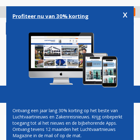
Overslaan
en
x
Digitaal Magazine
Registreer
Check in
naar
Profiteer nu van 30% korting
de
inhoud
gaan
Magazine
Podcasts
Vacatures
Toggl
naviga
Ontvang een jaar lang 30% korting op het beste van
Luchtvaartnieuws en Zakenreisnieuws. Krijg onbeperkt
toegang tot al het nieuws en de bijbehorende Apps.
AIRBUS A330-300
Ontvang tevens 12 maanden het Luchtvaartnieuws
Magazine in de mail of op de mat.