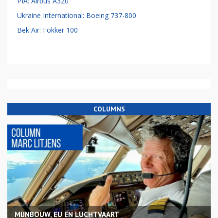
PIA: Airbus A320
Ukraine International: Boeing 737-800
Bek Air: Fokker 100
COLUMNS
MIJNBOUW, EU EN LUCHTVAART