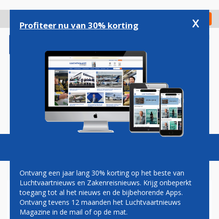
Overslaan
en
x
Digitaal Magazine
Registreer
Check in
naar
Profiteer nu van 30% korting
de
inhoud
gaan
Magazine
Podcasts
Vacatures
Toggl
naviga
Ontvang een jaar lang 30% korting op het beste van
Luchtvaartnieuws en Zakenreisnieuws. Krijg onbeperkt
toegang tot al het nieuws en de bijbehorende Apps.
AKBAR AL BAKAR
Ontvang tevens 12 maanden het Luchtvaartnieuws
Magazine in de mail of op de mat.