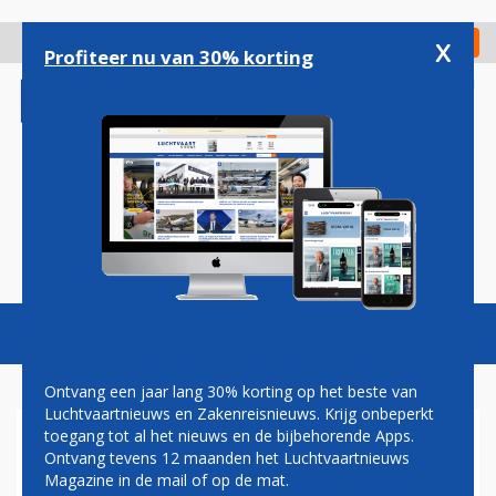
Overslaan
en
x
Digitaal Magazine
Registreer
Check in
naar
Profiteer nu van 30% korting
de
inhoud
gaan
Magazine
Podcasts
Vacatures
Toggl
naviga
Ontvang een jaar lang 30% korting op het beste van
Luchtvaartnieuws en Zakenreisnieuws. Krijg onbeperkt
toegang tot al het nieuws en de bijbehorende Apps.
APA
Ontvang tevens 12 maanden het Luchtvaartnieuws
Magazine in de mail of op de mat.