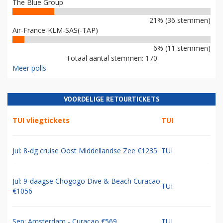
The Blue Group
21% (36 stemmen)
Air-France-KLM-SAS(-TAP)
6% (11 stemmen)
Totaal aantal stemmen: 170
Meer polls
VOORDELIGE RETOURTICKETS
TUI vliegtickets
TUI
Jul: 8-dg cruise Oost Middellandse Zee €1235
TUI
Jul: 9-daagse Chogogo Dive & Beach Curacao
TUI
€1056
Sep: Amsterdam - Curacao €569
TUI