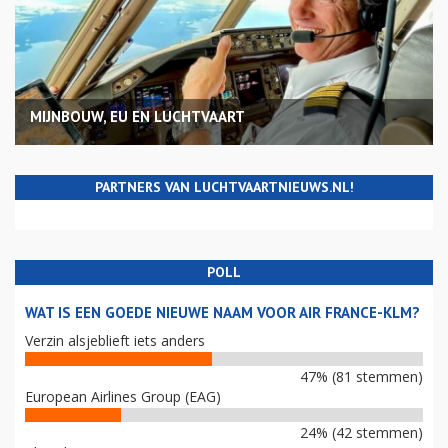
MIJNBOUW, EU EN LUCHTVAART
PARTNERS VAN LUCHTVAARTNIEUWS.NL!
POLL
WAT IS EEN GOEDE NIEUWE NAAM VOOR AIR FRANCE-KLM?
Verzin alsjeblieft iets anders
47% (81 stemmen)
European Airlines Group (EAG)
24% (42 stemmen)