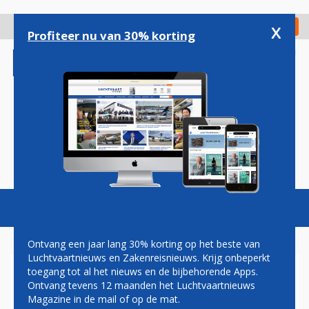
Overslaan
en
x
Digitaal Magazine
Registreer
Check in
naar
Profiteer nu van 30% korting
de
inhoud
gaan
Magazine
Podcasts
Vacatures
Toggl
naviga
Ontvang een jaar lang 30% korting op het beste van
Luchtvaartnieuws en Zakenreisnieuws. Krijg onbeperkt
toegang tot al het nieuws en de bijbehorende Apps.
BASIC
Ontvang tevens 12 maanden het Luchtvaartnieuws
Magazine in de mail of op de mat.