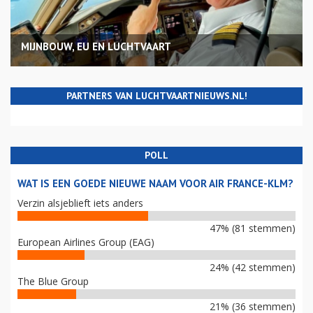
MIJNBOUW, EU EN LUCHTVAART
PARTNERS VAN LUCHTVAARTNIEUWS.NL!
POLL
WAT IS EEN GOEDE NIEUWE NAAM VOOR AIR FRANCE-KLM?
Verzin alsjeblieft iets anders
47% (81 stemmen)
European Airlines Group (EAG)
24% (42 stemmen)
The Blue Group
21% (36 stemmen)