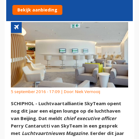
BEIJING AIRPORT
Bekijk aanbieding
5 september 2016 - 17:09 | Door:
Niek Vernooij
SCHIPHOL - Luchtvaartalliantie SkyTeam opent
nog dit jaar een eigen lounge op de luchthaven
van Beijing. Dat meldt
chief executive officer
Perry Cantarutti van SkyTeam in een gesprek
met
Luchtvaartnieuws Magazine
. Eerder dit jaar