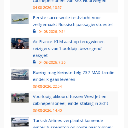
cabinepersoneel van SAS Noorwegen
04-08-2026, 10:57
Eerste succesvolle testvlucht voor
zelfgemaakt Russisch passagierstoestel
04-08-2026, 9:54
Air France-KLM aast op terugwinnen
reizigers van ‘hoofdpijn bezorgend’
easyJet
04-08-2026, 7:26
Boeing mag kleinste telg 737 MAX-familie
eindelijk gaan leveren
03-08-2026, 22:54
Voorlopig akkoord tussen WestJet en
cabinepersoneel, einde staking in zicht
03-08-2026, 14:40
Turkish Airlines verplaatst komende
winter tussenstop op route naar Sydney