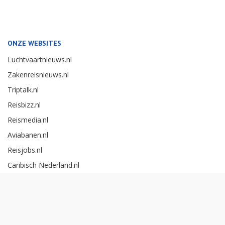
ONZE WEBSITES
Luchtvaartnieuws.nl
Zakenreisnieuws.nl
Triptalk.nl
Reisbizz.nl
Reismedia.nl
Aviabanen.nl
Reisjobs.nl
Caribisch Nederland.nl
Careerexperience.nl
Zakenreisawards.nl