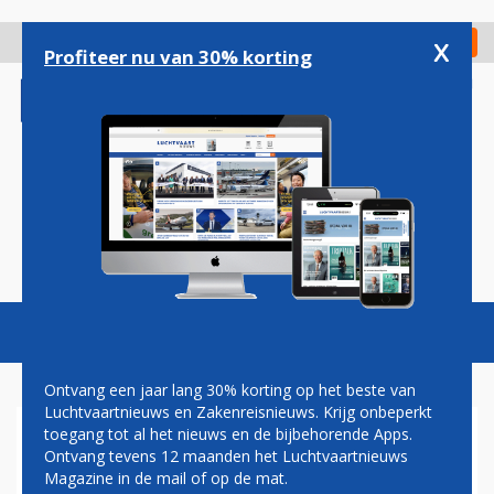
Overslaan
en
x
Digitaal Magazine
Registreer
Check in
naar
Profiteer nu van 30% korting
de
inhoud
gaan
Magazine
Podcasts
Vacatures
Toggl
naviga
Ontvang een jaar lang 30% korting op het beste van
Luchtvaartnieuws en Zakenreisnieuws. Krijg onbeperkt
toegang tot al het nieuws en de bijbehorende Apps.
SKYTEAM OPENT NOG DIT
Ontvang tevens 12 maanden het Luchtvaartnieuws
JAAR EIGEN LOUNGE OP
Magazine in de mail of op de mat.