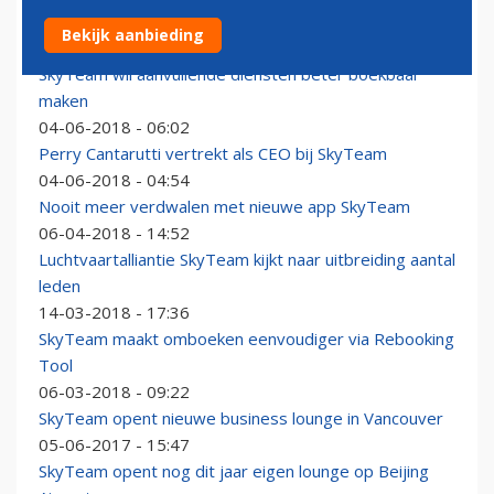
Luchtvaartalliantie SkyTeam wordt volwassen
Bekijk aanbieding
22-06-2018 - 10:30
SkyTeam wil aanvullende diensten beter boekbaar
maken
04-06-2018 - 06:02
Perry Cantarutti vertrekt als CEO bij SkyTeam
04-06-2018 - 04:54
Nooit meer verdwalen met nieuwe app SkyTeam
06-04-2018 - 14:52
Luchtvaartalliantie SkyTeam kijkt naar uitbreiding aantal
leden
14-03-2018 - 17:36
SkyTeam maakt omboeken eenvoudiger via Rebooking
Tool
06-03-2018 - 09:22
SkyTeam opent nieuwe business lounge in Vancouver
05-06-2017 - 15:47
SkyTeam opent nog dit jaar eigen lounge op Beijing