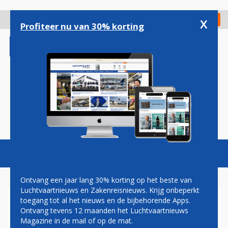
Overslaan
en
x
Digitaal Magazine
Registreer
Check in
naar
Profiteer nu van 30% korting
de
inhoud
gaan
Magazine
Podcasts
Vacatures
Toggl
naviga
Ontvang een jaar lang 30% korting op het beste van
Luchtvaartnieuws en Zakenreisnieuws. Krijg onbeperkt
toegang tot al het nieuws en de bijbehorende Apps.
PERRY CANTARUTTI
Ontvang tevens 12 maanden het Luchtvaartnieuws
Magazine in de mail of op de mat.