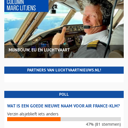
MIJNBOUW, EU EN LUCHTVAART
PARTNERS VAN LUCHTVAARTNIEUWS.NL!
POLL
WAT IS EEN GOEDE NIEUWE NAAM VOOR AIR FRANCE-KLM?
Verzin alsjeblieft iets anders
47% (81 stemmen)