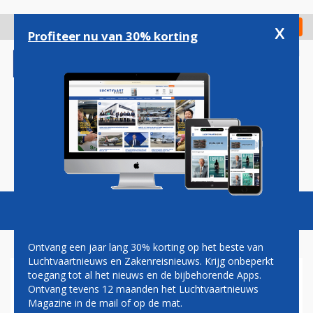
Overslaan
en
x
Digitaal Magazine
Registreer
Check in
naar
Profiteer nu van 30% korting
de
inhoud
gaan
Magazine
Podcasts
Vacatures
Toggl
naviga
Ontvang een jaar lang 30% korting op het beste van
Luchtvaartnieuws en Zakenreisnieuws. Krijg onbeperkt
toegang tot al het nieuws en de bijbehorende Apps.
SKYTEAM MAAKT OMBOEKEN
Ontvang tevens 12 maanden het Luchtvaartnieuws
EENVOUDIGER VIA
Magazine in de mail of op de mat.