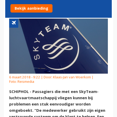
REBOOKING TOOL
Bekijk aanbieding
6 maart 2018 - 9:22 | Door:
Klaas-Jan van Woerkom
|
Foto: Reismedia
SCHIPHOL - Passagiers die met een SkyTeam-
luchtvaartmaatschappij vliegen kunnen bij
problemen een stuk eenvoudiger worden
omgeboekt. “De medewerker gebruikt zijn eigen
vertrouwde systeem om de klant te helpen. Een