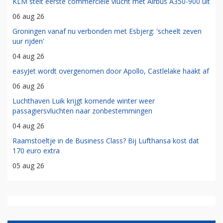
KLM stelt eerste commerciële vlucht met Airbus A350-900 uit
06 aug 26
Groningen vanaf nu verbonden met Esbjerg: 'scheelt zeven
uur rijden'
04 aug 26
easyJet wordt overgenomen door Apollo, Castlelake haakt af
06 aug 26
Luchthaven Luik krijgt komende winter weer
passagiersvluchten naar zonbestemmingen
04 aug 26
Raamstoeltje in de Business Class? Bij Lufthansa kost dat
170 euro extra
05 aug 26