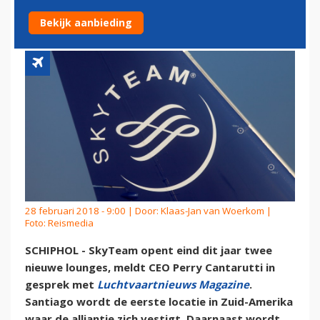
ISTANBUL
Bekijk aanbieding
28 februari 2018 - 9:00 | Door:
Klaas-Jan van Woerkom
|
Foto: Reismedia
SCHIPHOL - SkyTeam opent eind dit jaar twee
nieuwe lounges, meldt CEO Perry Cantarutti in
gesprek met
Luchtvaartnieuws Magazine
.
Santiago wordt de eerste locatie in Zuid-Amerika
waar de alliantie zich vestigt. Daarnaast wordt