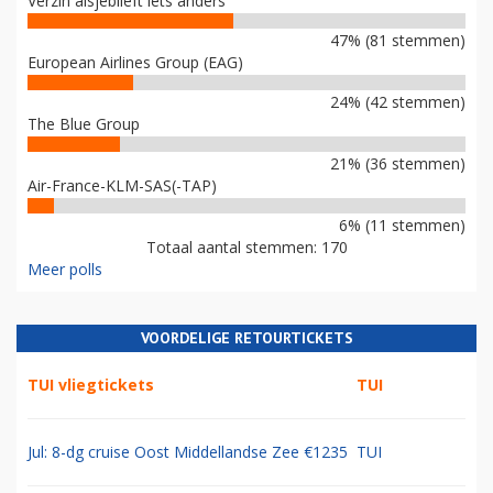
Verzin alsjeblieft iets anders
47% (81 stemmen)
European Airlines Group (EAG)
24% (42 stemmen)
The Blue Group
21% (36 stemmen)
Air-France-KLM-SAS(-TAP)
6% (11 stemmen)
Totaal aantal stemmen: 170
Meer polls
VOORDELIGE RETOURTICKETS
TUI vliegtickets
TUI
Jul: 8-dg cruise Oost Middellandse Zee €1235
TUI