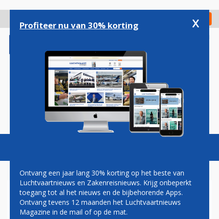
Overslaan
en
x
Digitaal Magazine
Registreer
Check in
naar
Profiteer nu van 30% korting
de
inhoud
gaan
Magazine
Podcasts
Vacatures
Toggl
naviga
Ontvang een jaar lang 30% korting op het beste van
Luchtvaartnieuws en Zakenreisnieuws. Krijg onbeperkt
toegang tot al het nieuws en de bijbehorende Apps.
SKYTEAM OPENT NIEUWE
Ontvang tevens 12 maanden het Luchtvaartnieuws
LOUNGES IN SANTIAGO EN
Magazine in de mail of op de mat.