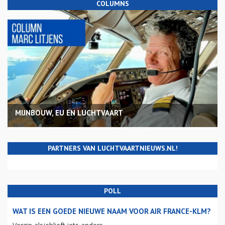
COLUMNS
MIJNBOUW, EU EN LUCHTVAART
PARTNERS VAN LUCHTVAARTNIEUWS.NL!
POLL
WAT IS EEN GOEDE NIEUWE NAAM VOOR AIR FRANCE-KLM?