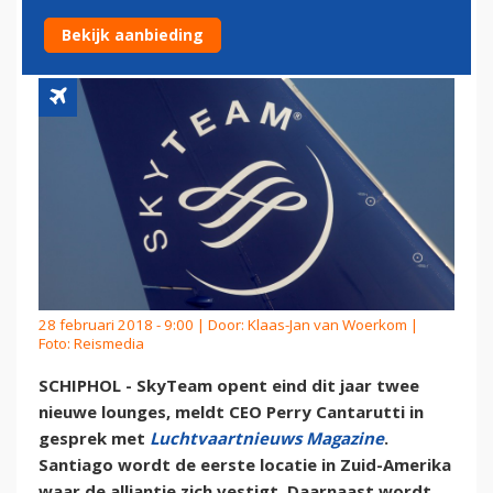
ISTANBUL
Bekijk aanbieding
28 februari 2018 - 9:00 | Door:
Klaas-Jan van Woerkom
|
Foto: Reismedia
SCHIPHOL - SkyTeam opent eind dit jaar twee
nieuwe lounges, meldt CEO Perry Cantarutti in
gesprek met
Luchtvaartnieuws Magazine
.
Santiago wordt de eerste locatie in Zuid-Amerika
waar de alliantie zich vestigt. Daarnaast wordt