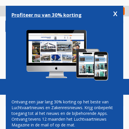
Overslaan
en
x
Digitaal Magazine
Registreer
Check in
naar
Profiteer nu van 30% korting
de
inhoud
gaan
Magazine
Podcasts
Vacatures
Toggl
naviga
Ontvang een jaar lang 30% korting op het beste van
Luchtvaartnieuws en Zakenreisnieuws. Krijg onbeperkt
toegang tot al het nieuws en de bijbehorende Apps.
SKYTEAM OPENT NIEUWE
Ontvang tevens 12 maanden het Luchtvaartnieuws
LOUNGES IN SANTIAGO EN
Magazine in de mail of op de mat.