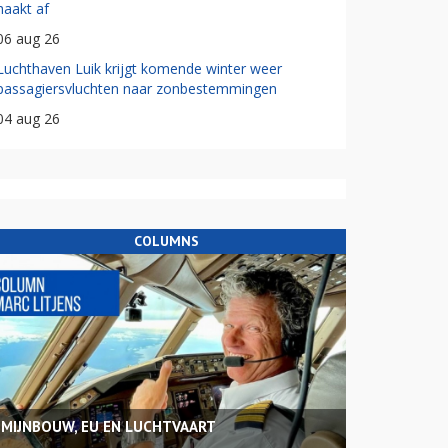
haakt af
06 aug 26
Luchthaven Luik krijgt komende winter weer
passagiersvluchten naar zonbestemmingen
04 aug 26
COLUMNS
MIJNBOUW, EU EN LUCHTVAART