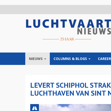
Overslaan
en
naar
de
inhoud
gaan
NIEUWS
COLUMNS & BLOGS
CAREER
LEVERT SCHIPHOL STRAK
LUCHTHAVEN VAN SINT 