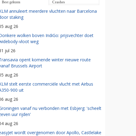
Best gelezen
Crashes
KLM annuleert meerdere vluchten naar Barcelona
door staking
05 aug 26
Donkere wolken boven IndiGo: prijsvechter doet
widebody-vloot weg
31 jul 26
Transavia opent komende winter nieuwe route
vanaf Brussels Airport
05 aug 26
KLM stelt eerste commerciële vlucht met Airbus
A350-900 uit
06 aug 26
Groningen vanaf nu verbonden met Esbjerg: 'scheelt
zeven uur rijden'
04 aug 26
easyJet wordt overgenomen door Apollo, Castlelake