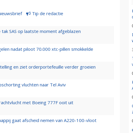
nieuwsbrief
Tip de redactie
 tak SAS op laatste moment afgeblazen
elen nadat piloot 70.000 xtc-pillen smokkelde
elling en ziet orderportefeuille verder groeien
chorting vluchten naar Tel Aviv
vrachtvlucht met Boeing 777F ooit uit
happij gaat afscheid nemen van A220-100-vloot