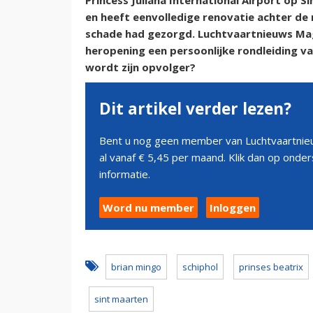
Princess Juliana International Airport op S
en heeft eenvolledige renovatie achter de
schade had gezorgd. Luchtvaartnieuws Maga
heropening een persoonlijke rondleiding v
wordt zijn opvolger?
Dit artikel verder lezen?
Bent u nog geen member van Luchtvaartnieu
al vanaf € 5,45 per maand. Klik dan op ond
informatie.
Word nu member
Inloggen
brian mingo
schiphol
prinses beatrix
sint maarten