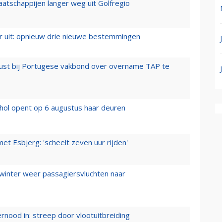
aatschappijen langer weg uit Golfregio
er uit: opnieuw drie nieuwe bestemmingen
rust bij Portugese vakbond over overname TAP te
hol opent op 6 augustus haar deuren
t Esbjerg: 'scheelt zeven uur rijden'
 winter weer passagiersvluchten naar
ernood in: streep door vlootuitbreiding