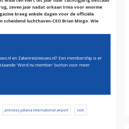
int Maarten viert dit jaar haar tachtigjarig bestaan
 rug, zeven jaar nadat orkaan Irma voor enorme
zine kreeg enkele dagen voor de officiële
an scheidend luchthaven-CEO Brian Mingo. Wie
ws.nl en Zakenreisnieuws.nl? Een membership is er
erstaande 'Word nu member' button voor meer
princess juliana international airport
sxm