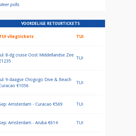
Meer polls
VOORDELIGE RETOURTICKETS
TUI vliegtickets
TUI
Jul: 8-dg cruise Oost Middellandse Zee
TUI
€1235
Jul: 9-daagse Chogogo Dive & Beach
TUI
Curacao €1056
Sep: Amsterdam - Curacao €569
TUI
Sep: Amsterdam - Aruba €614
TUI