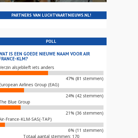
PARTNERS VAN LUCHTVAARTNIEUWS.NL!
POLL
WAT IS EEN GOEDE NIEUWE NAAM VOOR AIR
FRANCE-KLM?
Verzin alsjeblieft iets anders
47% (81 stemmen)
European Airlines Group (EAG)
24% (42 stemmen)
The Blue Group
21% (36 stemmen)
Air-France-KLM-SAS(-TAP)
6% (11 stemmen)
Totaal aantal stemmen: 170