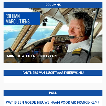
COLUMNS
MIJNBOUW, EU EN LUCHTVAART
PARTNERS VAN LUCHTVAARTNIEUWS.NL!
POLL
WAT IS EEN GOEDE NIEUWE NAAM VOOR AIR FRANCE-KLM?