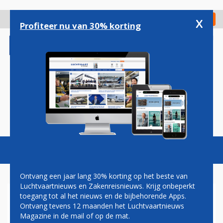
Overslaan
en
x
Digitaal Magazine
Registreer
Check in
naar
Profiteer nu van 30% korting
de
inhoud
gaan
Magazine
Podcasts
Vacatures
Toggl
naviga
Ontvang een jaar lang 30% korting op het beste van
Luchtvaartnieuws en Zakenreisnieuws. Krijg onbeperkt
toegang tot al het nieuws en de bijbehorende Apps.
SXM
Ontvang tevens 12 maanden het Luchtvaartnieuws
Magazine in de mail of op de mat.