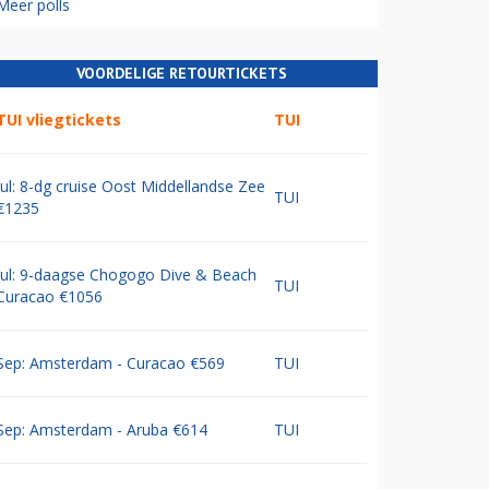
Meer polls
VOORDELIGE RETOURTICKETS
TUI vliegtickets
TUI
Jul: 8-dg cruise Oost Middellandse Zee
TUI
€1235
Jul: 9-daagse Chogogo Dive & Beach
TUI
Curacao €1056
Sep: Amsterdam - Curacao €569
TUI
Sep: Amsterdam - Aruba €614
TUI