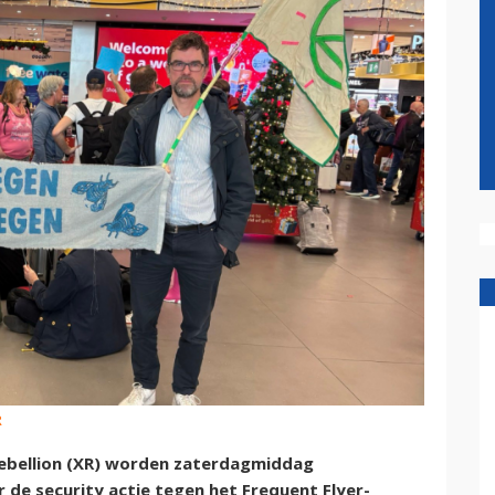
R
Rebellion (XR) worden zaterdagmiddag
 de security actie tegen het Frequent Flyer-