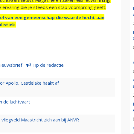
e ervaring die je steeds een stap voorsprong geeft.
el van een gemeenschap die waarde hecht aan
listiek.
nieuwsbrief
Tip de redactie
 Apollo, Castlelake haakt af
n de luchtvaart
t vliegveld Maastricht zich aan bij ANVR