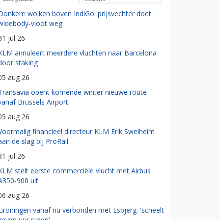
Donkere wolken boven IndiGo: prijsvechter doet
widebody-vloot weg
31 jul 26
KLM annuleert meerdere vluchten naar Barcelona
door staking
05 aug 26
Transavia opent komende winter nieuwe route
vanaf Brussels Airport
05 aug 26
Voormalig financieel directeur KLM Erik Swelheim
aan de slag bij ProRail
31 jul 26
KLM stelt eerste commerciële vlucht met Airbus
A350-900 uit
06 aug 26
Groningen vanaf nu verbonden met Esbjerg: 'scheelt
zeven uur rijden'