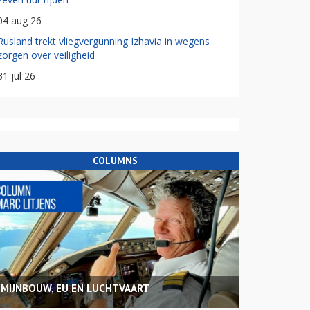
04 aug 26
Rusland trekt vliegvergunning Izhavia in wegens
zorgen over veiligheid
31 jul 26
COLUMNS
MIJNBOUW, EU EN LUCHTVAART