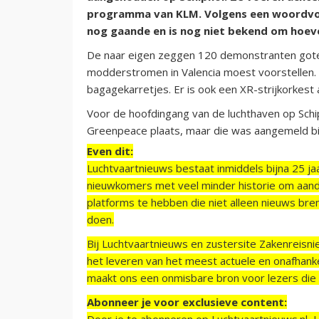
programma van KLM. Volgens een woordvoe
nog gaande en is nog niet bekend om hoeve
De naar eigen zeggen 120 demonstranten goten 
modderstromen in Valencia moest voorstellen.
bagagekarretjes. Er is ook een XR-strijkorkest
Voor de hoofdingang van de luchthaven op Sch
Greenpeace plaats, maar die was aangemeld b
Even dit:
Luchtvaartnieuws bestaat inmiddels bijna 25 jaa
nieuwkomers met veel minder historie om aand
platforms te hebben die niet alleen nieuws bre
doen.
Bij Luchtvaartnieuws en zustersite Zakenreisn
het leveren van het meest actuele en onafhankel
maakt ons een onmisbare bron voor lezers die g
Abonneer je voor exclusieve content:
Door je te abonneren op Luchtvaartnieuws.nl, 