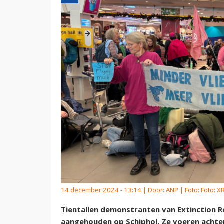
14 december 2024 - 13:14 | Door:
ANP
| Foto: Foto: X
Tientallen demonstranten van Extinction 
aangehouden op Schiphol. Ze voeren achter