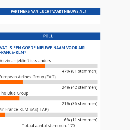
PARTNERS VAN LUCHTVAARTNIEUWS.NL!
POLL
WAT IS EEN GOEDE NIEUWE NAAM VOOR AIR
FRANCE-KLM?
Verzin alsjeblieft iets anders
47% (81 stemmen)
European Airlines Group (EAG)
24% (42 stemmen)
The Blue Group
21% (36 stemmen)
Air-France-KLM-SAS(-TAP)
6% (11 stemmen)
Totaal aantal stemmen: 170