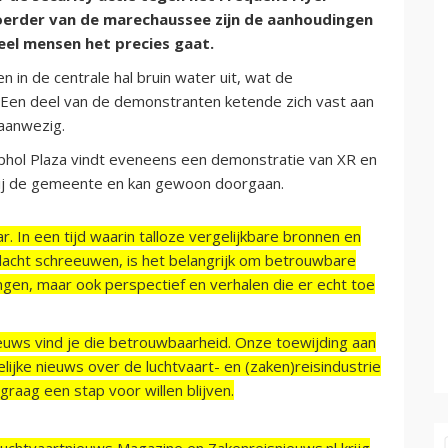
rder van de marechaussee zijn de aanhoudingen
el mensen het precies gaat.
in de centrale hal bruin water uit, wat de
 Een deel van de demonstranten ketende zich vast aan
 aanwezig.
iphol Plaza vindt eveneens een demonstratie van XR en
ij de gemeente en kan gewoon doorgaan.
r. In een tijd waarin talloze vergelijkbare bronnen en
acht schreeuwen, is het belangrijk om betrouwbare
ngen, maar ook perspectief en verhalen die er echt toe
ieuws vind je die betrouwbaarheid. Onze toewijding aan
ijke nieuws over de luchtvaart- en (zaken)reisindustrie
raag een stap voor willen blijven.
Luchtvaartnieuws Magazine en Zakenreisnieuws.nl krijg