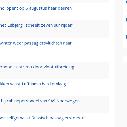
hol opent op 6 augustus haar deuren
t Esbjerg: 'scheelt zeven uur rijden'
 winter weer passagiersvluchten naar
ernood in: streep door vlootuitbreiding
ukken winst Lufthansa hard omlaag
 bij cabinepersoneel van SAS Noorwegen
voor zelfgemaakt Russisch passagierstoestel