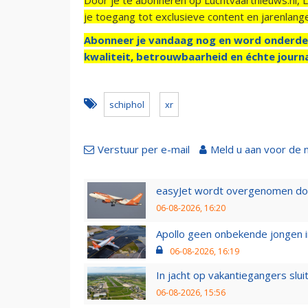
je toegang tot exclusieve content en jarenlang
Abonneer je vandaag nog en word onderde
kwaliteit, betrouwbaarheid en échte journa
schiphol
xr
Verstuur per e-mail
Meld u aan voor de 
easyJet wordt overgenomen door
06-08-2026, 16:20
Apollo geen onbekende jongen i
06-08-2026, 16:19
In jacht op vakantiegangers slui
06-08-2026, 15:56