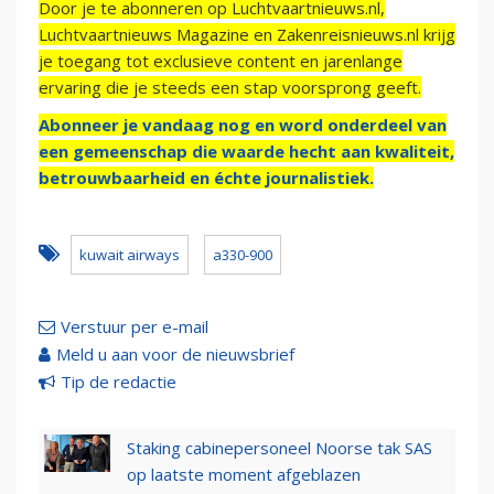
Door je te abonneren op Luchtvaartnieuws.nl,
Luchtvaartnieuws Magazine en Zakenreisnieuws.nl krijg
je toegang tot exclusieve content en jarenlange
ervaring die je steeds een stap voorsprong geeft.
Abonneer je vandaag nog en word onderdeel van
een gemeenschap die waarde hecht aan kwaliteit,
betrouwbaarheid en échte journalistiek.
kuwait airways
a330-900
Verstuur per e-mail
Meld u aan voor de nieuwsbrief
Tip de redactie
Staking cabinepersoneel Noorse tak SAS
op laatste moment afgeblazen