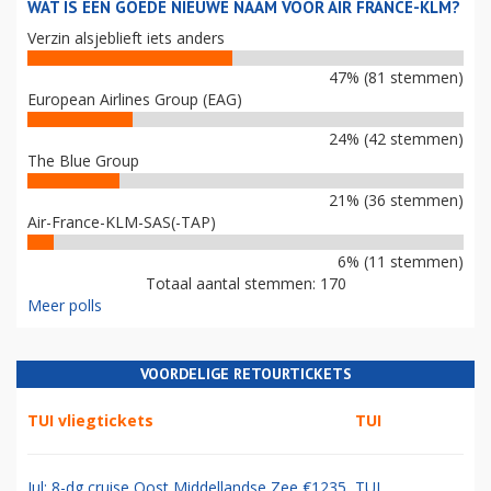
WAT IS EEN GOEDE NIEUWE NAAM VOOR AIR FRANCE-KLM?
Verzin alsjeblieft iets anders
47% (81 stemmen)
European Airlines Group (EAG)
24% (42 stemmen)
The Blue Group
21% (36 stemmen)
Air-France-KLM-SAS(-TAP)
6% (11 stemmen)
Totaal aantal stemmen: 170
Meer polls
VOORDELIGE RETOURTICKETS
TUI vliegtickets
TUI
Jul: 8-dg cruise Oost Middellandse Zee €1235
TUI