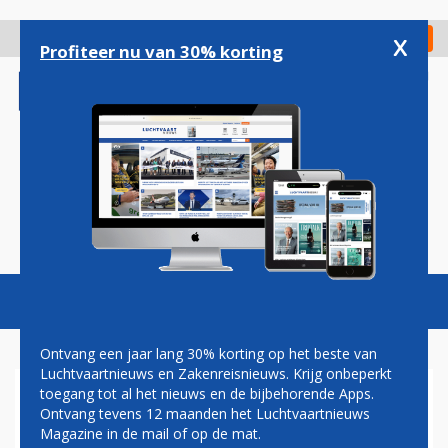
Overslaan
en
x
Digitaal Magazine
Registreer
Check in
naar
Profiteer nu van 30% korting
de
inhoud
gaan
Magazine
Podcasts
Vacatures
Toggl
naviga
Ontvang een jaar lang 30% korting op het beste van
Luchtvaartnieuws en Zakenreisnieuws. Krijg onbeperkt
toegang tot al het nieuws en de bijbehorende Apps.
KUWAIT AIRWAYS NEEMT
Ontvang tevens 12 maanden het Luchtvaartnieuws
EERSTE AIRBUS A330-900 IN
Magazine in de mail of op de mat.