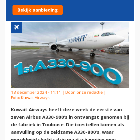
ONTVANGST
Bekijk aanbieding
13 december 2024 - 11:11 | Door:
onze redactie
|
Foto: Kuwait Airways
Kuwait Airways heeft deze week de eerste van
zeven Airbus A330-900’s in ontvangst genomen bij
de fabriek in Toulouse. Die toestellen komen als
aanvulling op de zeldzame A330-800’s, waar
wereldwijd slechts drie maatschappijen mee