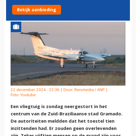
OVERLEVENDEN
Bekijk aanbieding
22 december 2024 - 22:36 | Door:
Reismedia / ANP
|
Foto: Youtube
Een vliegtuig is zondag neergestort in het
centrum van de Zuid-Braziliaanse stad Gramado.
De autoriteiten meldden dat het toestel tien
inzittenden had. Er zouden geen overlevenden
zijn. Zeker vijftien mensen op de grond zijn voor