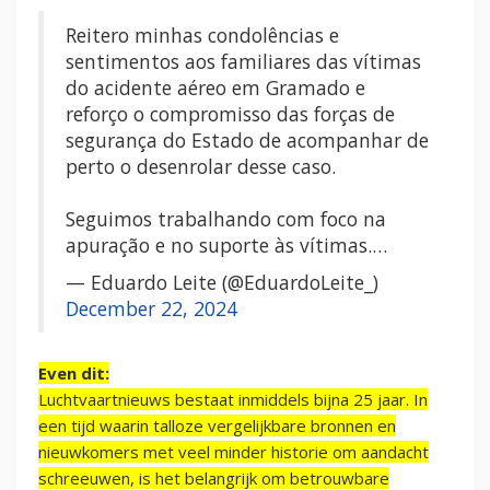
Reitero minhas condolências e
sentimentos aos familiares das vítimas
do acidente aéreo em Gramado e
reforço o compromisso das forças de
segurança do Estado de acompanhar de
perto o desenrolar desse caso.
Seguimos trabalhando com foco na
apuração e no suporte às vítimas.…
— Eduardo Leite (@EduardoLeite_)
December 22, 2024
Even dit:
Luchtvaartnieuws bestaat inmiddels bijna 25 jaar. In
een tijd waarin talloze vergelijkbare bronnen en
nieuwkomers met veel minder historie om aandacht
schreeuwen, is het belangrijk om betrouwbare