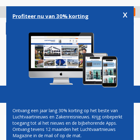
Overslaan
en
x
Digitaal Magazine
Registreer
Check in
naar
Profiteer nu van 30% korting
de
inhoud
gaan
Magazine
Podcasts
Vacatures
Toggl
naviga
Ontvang een jaar lang 30% korting op het beste van
Luchtvaartnieuws en Zakenreisnieuws. Krijg onbeperkt
toegang tot al het nieuws en de bijbehorende Apps.
VLIEGTUIG STORT NEER IN
Ontvang tevens 12 maanden het Luchtvaartnieuws
BRAZILIAANSE STAD, GEEN
Magazine in de mail of op de mat.