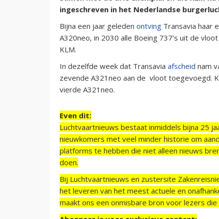
ingeschreven in het Nederlandse burgerluc
Bijna een jaar geleden
ontving
Transavia haar 
A320neo, in 2030 alle Boeing 737’s uit de vlo
KLM.
In dezelfde week dat Transavia
afscheid
nam v
zevende A321neo aan de vloot toegevoegd. KL
vierde A321neo.
Even dit:
Luchtvaartnieuws bestaat inmiddels bijna 25 jaa
nieuwkomers met veel minder historie om aand
platforms te hebben die niet alleen nieuws bre
doen.
Bij Luchtvaartnieuws en zustersite Zakenreisn
het leveren van het meest actuele en onafhankel
maakt ons een onmisbare bron voor lezers die g
Abonneer je voor exclusieve content: