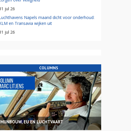
31 jul 26
Luchthavens Napels maand dicht voor onderhoud:
KLM en Transavia wijken uit
31 jul 26
COLUMNS
MIJNBOUW, EU EN LUCHTVAART