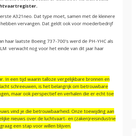
htvaartregister.
eerste A321neo. Dat type moet, samen met de kleinere
ot hebben vervangen. Dat geldt ook voor moederbedrijf
an haar laatste Boeing 737-700’s werd de PH-YHC als
M verwacht nog voor het einde van dit jaar haar
r. In een tijd waarin talloze vergelijkbare bronnen en
acht schreeuwen, is het belangrijk om betrouwbare
ngen, maar ook perspectief en verhalen die er echt toe
ieuws vind je die betrouwbaarheid. Onze toewijding aan
ijke nieuws over de luchtvaart- en (zaken)reisindustrie
raag een stap voor willen blijven.