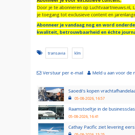
Door je te abonneren op Luchtvaartnieuws.nl, 
je toegang tot exclusieve content en jarenlang
Abonneer je vandaag nog en word onderde
kwaliteit, betrouwbaarheid en échte journa
transavia
klm
Verstuur per e-mail
Meld u aan voor de 
Saoedi’s kopen vrachtafhandelaa
05-08-2026, 16:57
Raamstoeltje in de businessclas
05-08-2026, 16:41
Cathay Pacific ziet levering ee
05-08-2026, 15:25