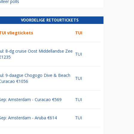
Meer polls
VOORDELIGE RETOURTICKETS
TUI vliegtickets
TUI
Jul: 8-dg cruise Oost Middellandse Zee
TUI
€1235
Jul: 9-daagse Chogogo Dive & Beach
TUI
Curacao €1056
Sep: Amsterdam - Curacao €569
TUI
Sep: Amsterdam - Aruba €614
TUI