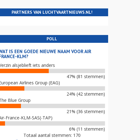
PARTNERS VAN LUCHTVAARTNIEUWS.NL!
POLL
WAT IS EEN GOEDE NIEUWE NAAM VOOR AIR
FRANCE-KLM?
Verzin alsjeblieft iets anders
47% (81 stemmen)
European Airlines Group (EAG)
24% (42 stemmen)
The Blue Group
21% (36 stemmen)
Air-France-KLM-SAS(-TAP)
6% (11 stemmen)
Totaal aantal stemmen: 170