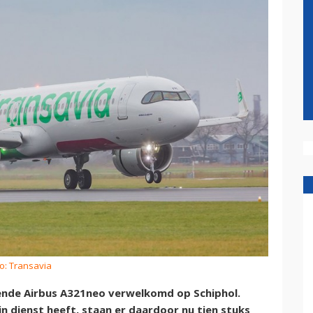
o: Transavia
ende Airbus A321neo verwelkomd op Schiphol.
n dienst heeft, staan er daardoor nu tien stuks