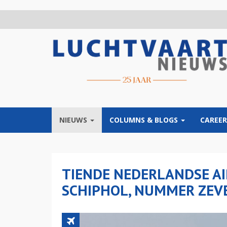
Overslaan
en
naar
de
inhoud
gaan
NIEUWS
COLUMNS & BLOGS
CAREER
TIENDE NEDERLANDSE A
SCHIPHOL, NUMMER ZEV