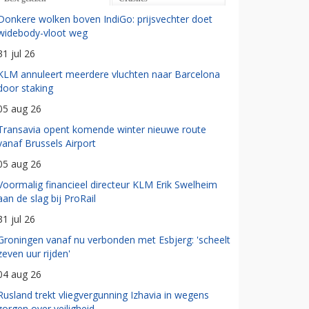
Donkere wolken boven IndiGo: prijsvechter doet
widebody-vloot weg
31 jul 26
KLM annuleert meerdere vluchten naar Barcelona
door staking
05 aug 26
Transavia opent komende winter nieuwe route
vanaf Brussels Airport
05 aug 26
Voormalig financieel directeur KLM Erik Swelheim
aan de slag bij ProRail
31 jul 26
Groningen vanaf nu verbonden met Esbjerg: 'scheelt
zeven uur rijden'
04 aug 26
Rusland trekt vliegvergunning Izhavia in wegens
zorgen over veiligheid