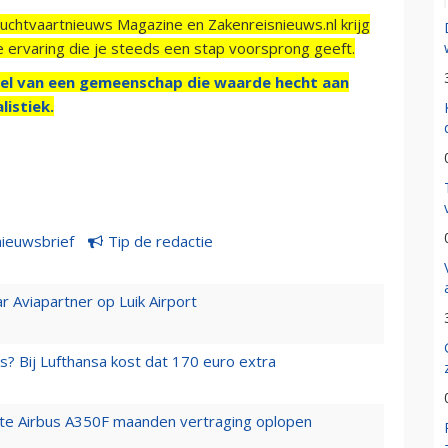
Luchtvaartnieuws Magazine en Zakenreisnieuws.nl krijg
e ervaring die je steeds een stap voorsprong geeft.
el van een gemeenschap die waarde hecht aan
listiek.
nieuwsbrief
Tip de redactie
r Aviapartner op Luik Airport
s? Bij Lufthansa kost dat 170 euro extra
rste Airbus A350F maanden vertraging oplopen