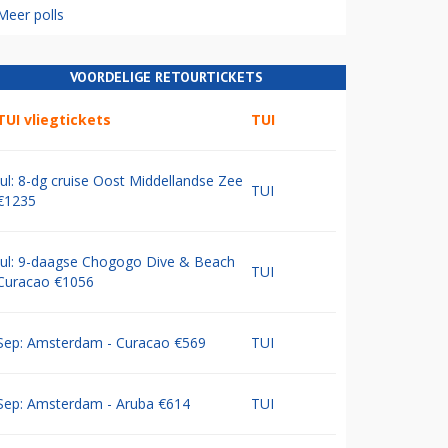
Meer polls
VOORDELIGE RETOURTICKETS
TUI vliegtickets
TUI
Jul: 8-dg cruise Oost Middellandse Zee
TUI
€1235
Jul: 9-daagse Chogogo Dive & Beach
TUI
Curacao €1056
Sep: Amsterdam - Curacao €569
TUI
Sep: Amsterdam - Aruba €614
TUI