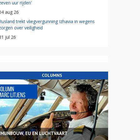
zeven uur rijden'
04 aug 26
Rusland trekt vliegvergunning Izhavia in wegens
zorgen over veiligheid
31 jul 26
COLUMNS
MIJNBOUW, EU EN LUCHTVAART