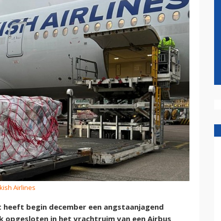
kish Airlines
t heeft begin december een angstaanjagend
 opgesloten in het vrachtruim van een Airbus