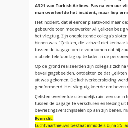
A321 van Turkish Airlines. Pas na een uur vl
man overleefde het incident, maar liep ern
Het incident, dat al eerder plaatsvond maar 
gebeurde toen medewerker Ali Çelikten bezig w
het vliegtuig. Zijn onoplettende collega’s slot
binnen was. "Çelikten, die zichzelf niet kenba
tussen de bagage om te voorkomen dat hij zou 
mobiele telefoon lag op te laden in de persone
Op de grond realiseerden zijn collega's zich na 
beveiligingsbeelden, ontdekten ze dat Çelikte
uit was gekomen. De luchtverkeersleiding werd 
geïnformeerd. Het vliegtuig keerde om boven d
Çelikten overleefde uiteindelijk ruim een uur in 
tussen de bagage te verschuilen en kleding uit 
bevriezingsverschijnselen op aan zijn benen, m
Even dit:
Luchtvaartnieuws bestaat inmiddels bijna 25 jaa