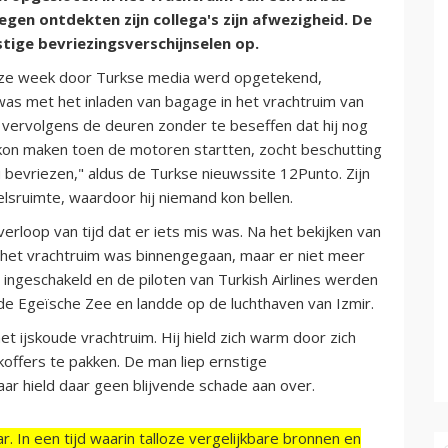
iegen ontdekten zijn collega's zijn afwezigheid. De
stige bevriezingsverschijnselen op.
deze week door Turkse media werd opgetekend,
as met het inladen van bagage in het vrachtruim van
en vervolgens de deuren zonder te beseffen dat hij nog
ar kon maken toen de motoren startten, zocht beschutting
bevriezen," aldus de Turkse nieuwssite 12Punto. Zijn
elsruimte, waardoor hij niemand kon bellen.
verloop van tijd dat er iets mis was. Na het bekijken van
n het vrachtruim was binnengegaan, maar er niet meer
ingeschakeld en de piloten van Turkish Airlines werden
e Egeïsche Zee en landde op de luchthaven van Izmir.
het ijskoude vrachtruim. Hij hield zich warm door zich
koffers te pakken. De man liep ernstige
aar hield daar geen blijvende schade aan over.
r. In een tijd waarin talloze vergelijkbare bronnen en