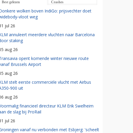
Best gelezen
Crashes
Donkere wolken boven IndiGo: prijsvechter doet
widebody-vloot weg
31 jul 26
KLM annuleert meerdere vluchten naar Barcelona
door staking
05 aug 26
Transavia opent komende winter nieuwe route
vanaf Brussels Airport
05 aug 26
KLM stelt eerste commerciële vlucht met Airbus
A350-900 uit
06 aug 26
Voormalig financieel directeur KLM Erik Swelheim
aan de slag bij ProRail
31 jul 26
Groningen vanaf nu verbonden met Esbjerg: 'scheelt