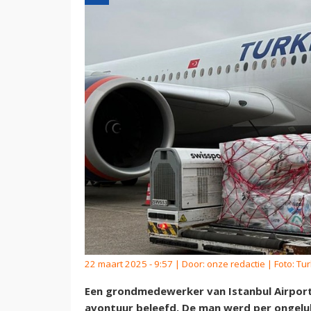
22 maart 2025 - 9:57 | Door:
onze redactie
| Foto: Tur
Een grondmedewerker van Istanbul Airpor
avontuur beleefd. De man werd per ongeluk