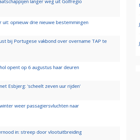
aatschappijen langer weg uit Golfregio
er uit: opnieuw drie nieuwe bestemmingen
rust bij Portugese vakbond over overname TAP te
hol opent op 6 augustus haar deuren
t Esbjerg: 'scheelt zeven uur rijden'
 winter weer passagiersvluchten naar
ernood in: streep door vlootuitbreiding