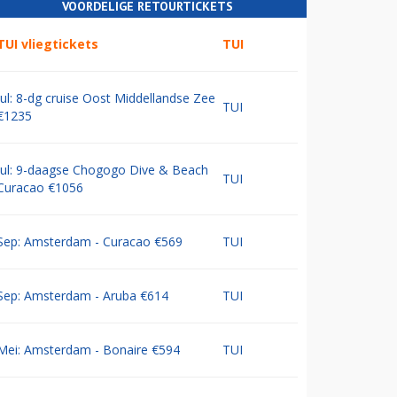
VOORDELIGE RETOURTICKETS
TUI vliegtickets
TUI
Jul: 8-dg cruise Oost Middellandse Zee
TUI
€1235
Jul: 9-daagse Chogogo Dive & Beach
TUI
Curacao €1056
Sep: Amsterdam - Curacao €569
TUI
Sep: Amsterdam - Aruba €614
TUI
Mei: Amsterdam - Bonaire €594
TUI