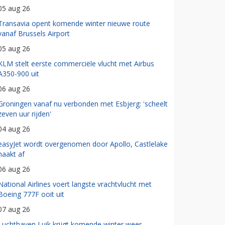
05 aug 26
Transavia opent komende winter nieuwe route
vanaf Brussels Airport
05 aug 26
KLM stelt eerste commerciële vlucht met Airbus
A350-900 uit
06 aug 26
Groningen vanaf nu verbonden met Esbjerg: 'scheelt
zeven uur rijden'
04 aug 26
easyJet wordt overgenomen door Apollo, Castlelake
haakt af
06 aug 26
National Airlines voert langste vrachtvlucht met
Boeing 777F ooit uit
07 aug 26
Luchthaven Luik krijgt komende winter weer