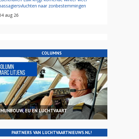
passagiersvluchten naar zonbestemmingen
04 aug 26
COLUMNS
MIJNBOUW, EU EN LUCHTVAART
PARTNERS VAN LUCHTVAARTNIEUWS.NL!