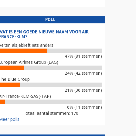
POLL
WAT IS EEN GOEDE NIEUWE NAAM VOOR AIR
FRANCE-KLM?
Verzin alsjeblieft iets anders
47% (81 stemmen)
European Airlines Group (EAG)
24% (42 stemmen)
The Blue Group
21% (36 stemmen)
Air-France-KLM-SAS(-TAP)
6% (11 stemmen)
Totaal aantal stemmen: 170
Meer polls