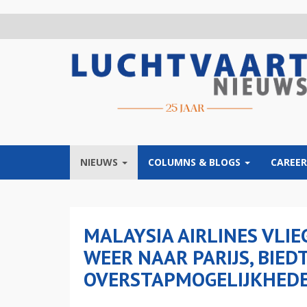
Overslaan
en
naar
de
inhoud
gaan
NIEUWS
COLUMNS & BLOGS
CAREER
MALAYSIA AIRLINES VLIE
WEER NAAR PARIJS, BIED
OVERSTAPMOGELIJKHEDE