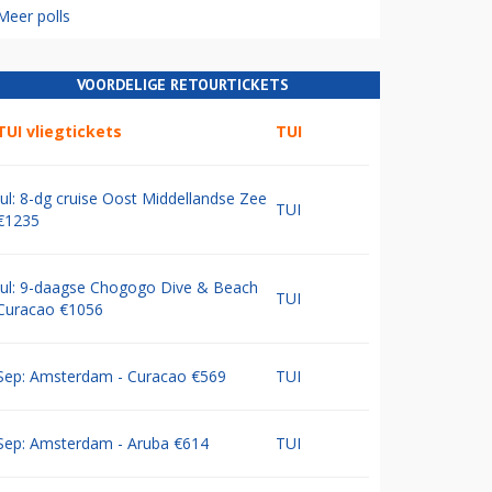
Meer polls
VOORDELIGE RETOURTICKETS
TUI vliegtickets
TUI
Jul: 8-dg cruise Oost Middellandse Zee
TUI
€1235
Jul: 9-daagse Chogogo Dive & Beach
TUI
Curacao €1056
Sep: Amsterdam - Curacao €569
TUI
Sep: Amsterdam - Aruba €614
TUI