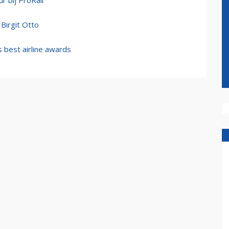
r bij ProRail
Birgit Otto
s best airline awards