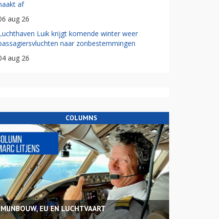
haakt af
06 aug 26
Luchthaven Luik krijgt komende winter weer
passagiersvluchten naar zonbestemmingen
04 aug 26
COLUMNS
MIJNBOUW, EU EN LUCHTVAART