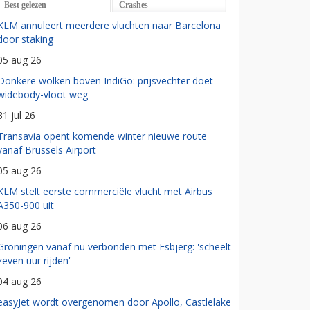
Best gelezen
Crashes
KLM annuleert meerdere vluchten naar Barcelona
door staking
05 aug 26
Donkere wolken boven IndiGo: prijsvechter doet
widebody-vloot weg
31 jul 26
Transavia opent komende winter nieuwe route
vanaf Brussels Airport
05 aug 26
KLM stelt eerste commerciële vlucht met Airbus
A350-900 uit
06 aug 26
Groningen vanaf nu verbonden met Esbjerg: 'scheelt
zeven uur rijden'
04 aug 26
easyJet wordt overgenomen door Apollo, Castlelake