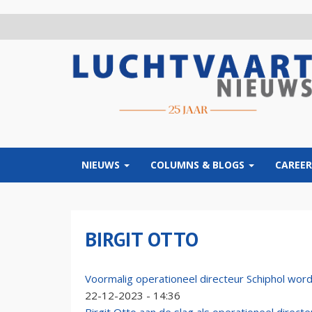
Overslaan
en
naar
de
inhoud
gaan
NIEUWS
COLUMNS & BLOGS
CAREER
BIRGIT OTTO
Voormalig operationeel directeur Schiphol word
22-12-2023 - 14:36