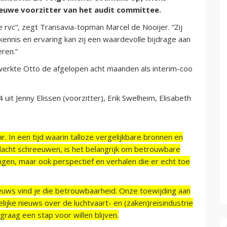
ieuwe voorzitter van het audit committee.
de rvc”, zegt Transavia-topman Marcel de Nooijer. “Zij
kennis en ervaring kan zij een waardevolle bijdrage aan
ren.”
 werkte Otto de afgelopen acht maanden als interim-coo
uit Jenny Elissen (voorzitter), Erik Swelheim, Elisabeth
r. In een tijd waarin talloze vergelijkbare bronnen en
acht schreeuwen, is het belangrijk om betrouwbare
ngen, maar ook perspectief en verhalen die er echt toe
ieuws vind je die betrouwbaarheid. Onze toewijding aan
ijke nieuws over de luchtvaart- en (zaken)reisindustrie
raag een stap voor willen blijven.