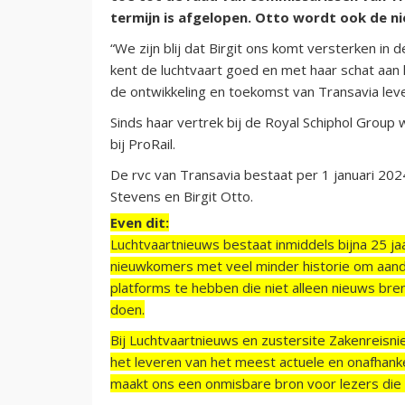
termijn is afgelopen. Otto wordt ook de n
“We zijn blij dat Birgit ons komt versterken in 
kent de luchtvaart goed en met haar schat aan 
de ontwikkeling en toekomst van Transavia leve
Sinds haar vertrek bij de Royal Schiphol Group
bij ProRail.
De rvc van Transavia bestaat per 1 januari 2024 
Stevens en Birgit Otto.
Even dit:
Luchtvaartnieuws bestaat inmiddels bijna 25 jaa
nieuwkomers met veel minder historie om aand
platforms te hebben die niet alleen nieuws bre
doen.
Bij Luchtvaartnieuws en zustersite Zakenreisn
het leveren van het meest actuele en onafhankel
maakt ons een onmisbare bron voor lezers die g