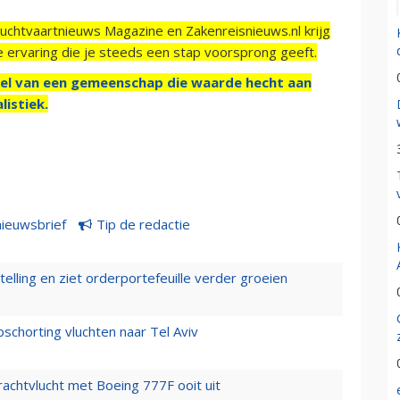
Luchtvaartnieuws Magazine en Zakenreisnieuws.nl krijg
e ervaring die je steeds een stap voorsprong geeft.
el van een gemeenschap die waarde hecht aan
listiek.
nieuwsbrief
Tip de redactie
elling en ziet orderportefeuille verder groeien
chorting vluchten naar Tel Aviv
vrachtvlucht met Boeing 777F ooit uit