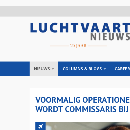
Overslaan
en
naar
de
inhoud
gaan
NIEUWS
COLUMNS & BLOGS
CAREER
VOORMALIG OPERATIONE
WORDT COMMISSARIS BIJ