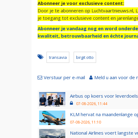
Abonneer je voor exclusieve content:
Door je te abonneren op Luchtvaartnieuws.nl, 
je toegang tot exclusieve content en jarenlang
Abonneer je vandaag nog en word onderde
kwaliteit, betrouwbaarheid en échte journa
transavia
birgit otto
Verstuur per e-mail
Meld u aan voor de 
Airbus op koers voor leverdoelst
07-08-2026, 11:44
KLM hervat na maandenlange ops
07-08-2026, 11:10
National Airlines voert langste 