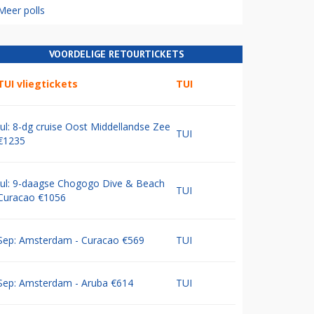
Meer polls
VOORDELIGE RETOURTICKETS
TUI vliegtickets
TUI
Jul: 8-dg cruise Oost Middellandse Zee
TUI
€1235
Jul: 9-daagse Chogogo Dive & Beach
TUI
Curacao €1056
Sep: Amsterdam - Curacao €569
TUI
Sep: Amsterdam - Aruba €614
TUI