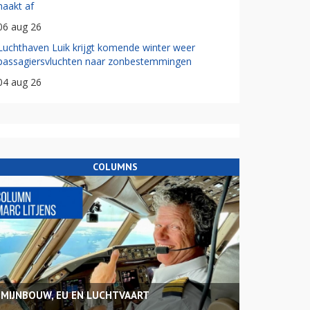
haakt af
06 aug 26
Luchthaven Luik krijgt komende winter weer
passagiersvluchten naar zonbestemmingen
04 aug 26
COLUMNS
MIJNBOUW, EU EN LUCHTVAART