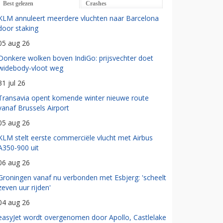
Best gelezen
Crashes
KLM annuleert meerdere vluchten naar Barcelona
door staking
05 aug 26
Donkere wolken boven IndiGo: prijsvechter doet
widebody-vloot weg
31 jul 26
Transavia opent komende winter nieuwe route
vanaf Brussels Airport
05 aug 26
KLM stelt eerste commerciële vlucht met Airbus
A350-900 uit
06 aug 26
Groningen vanaf nu verbonden met Esbjerg: 'scheelt
zeven uur rijden'
04 aug 26
easyJet wordt overgenomen door Apollo, Castlelake