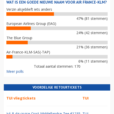
WAT IS EEN GOEDE NIEUWE NAAM VOOR AIR FRANCE-KLM?
Verzin alsjeblieft iets anders
47% (81 stemmen)
European Airlines Group (EAG)
24% (42 stemmen)
The Blue Group
21% (36 stemmen)
Air-France-KLM-SAS(-TAP)
6% (11 stemmen)
Totaal aantal stemmen: 170
Meer polls
VOORDELIGE RETOURTICKETS
TUI vliegtickets
TUI
Jul: 8-dg cruise Oost Middellandse Zee €1235
TUI