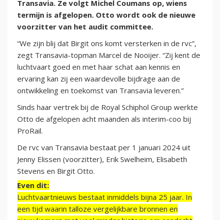
Transavia. Ze volgt Michel Coumans op, wiens
termijn is afgelopen. Otto wordt ook de nieuwe
voorzitter van het audit committee.
“We zijn blij dat Birgit ons komt versterken in de rvc”,
zegt Transavia-topman Marcel de Nooijer. “Zij kent de
luchtvaart goed en met haar schat aan kennis en
ervaring kan zij een waardevolle bijdrage aan de
ontwikkeling en toekomst van Transavia leveren.”
Sinds haar vertrek bij de Royal Schiphol Group werkte
Otto de afgelopen acht maanden als interim-coo bij
ProRail.
De rvc van Transavia bestaat per 1 januari 2024 uit
Jenny Elissen (voorzitter), Erik Swelheim, Elisabeth
Stevens en Birgit Otto.
Even dit:
Luchtvaartnieuws bestaat inmiddels bijna 25 jaar. In
een tijd waarin talloze vergelijkbare bronnen en