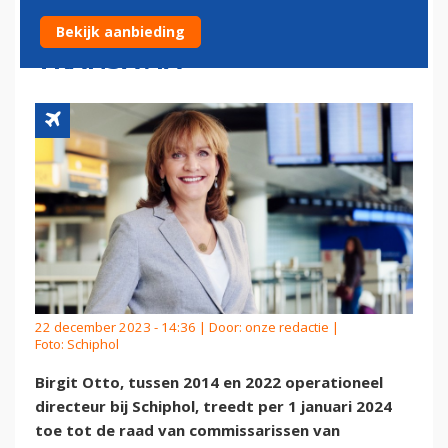
WORDT COMMISSARIS BIJ
Bekijk aanbieding
TRANSAVIA
22 december 2023 - 14:36 | Door:
onze redactie
|
Foto: Schiphol
Birgit Otto, tussen 2014 en 2022 operationeel
directeur bij Schiphol, treedt per 1 januari 2024
toe tot de raad van commissarissen van