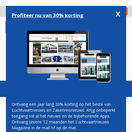
Overslaan
en
x
Digitaal Magazine
Registreer
Check in
naar
Profiteer nu van 30% korting
de
inhoud
gaan
Magazine
Podcasts
Vacatures
Toggl
naviga
Ontvang een jaar lang 30% korting op het beste van
Luchtvaartnieuws en Zakenreisnieuws. Krijg onbeperkt
toegang tot al het nieuws en de bijbehorende Apps.
VOORMALIG OPERATIONEEL
Ontvang tevens 12 maanden het Luchtvaartnieuws
DIRECTEUR SCHIPHOL
Magazine in de mail of op de mat.