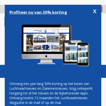
Overslaan
en
x
Digitaal Magazine
Registreer
Check in
naar
Profiteer nu van 30% korting
de
inhoud
gaan
Magazine
Podcasts
Vacatures
Toggl
naviga
Ontvang een jaar lang 30% korting op het beste van
Luchtvaartnieuws en Zakenreisnieuws. Krijg onbeperkt
toegang tot al het nieuws en de bijbehorende Apps.
BLACK HAWK
Ontvang tevens 12 maanden het Luchtvaartnieuws
Magazine in de mail of op de mat.