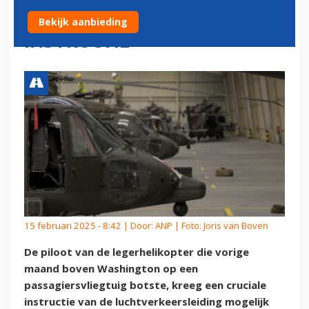
WASHINGTON 'CRUCIALE
Bekijk aanbieding
INSTRUCTIE'
15 februari 2025 - 8:42 | Door:
ANP
| Foto: Joris van Boven
De piloot van de legerhelikopter die vorige
maand boven Washington op een
passagiersvliegtuig botste, kreeg een cruciale
instructie van de luchtverkeersleiding mogelijk