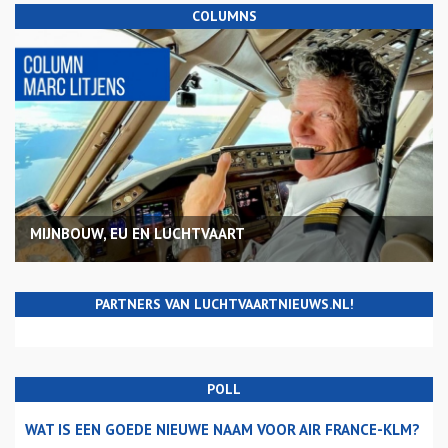
COLUMNS
MIJNBOUW, EU EN LUCHTVAART
PARTNERS VAN LUCHTVAARTNIEUWS.NL!
POLL
WAT IS EEN GOEDE NIEUWE NAAM VOOR AIR FRANCE-KLM?