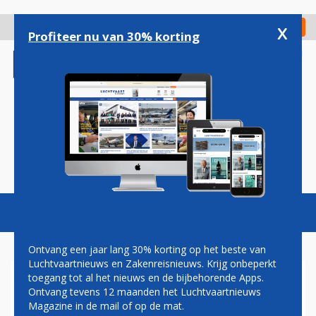
Overslaan
en
x
Digitaal Magazine
Registreer
Check in
naar
Profiteer nu van 30% korting
de
inhoud
gaan
Magazine
Podcasts
Vacatures
Toggl
naviga
Ontvang een jaar lang 30% korting op het beste van
Luchtvaartnieuws en Zakenreisnieuws. Krijg onbeperkt
toegang tot al het nieuws en de bijbehorende Apps.
HELIKOPTERPILOOT MISTE
Ontvang tevens 12 maanden het Luchtvaartnieuws
VOOR CRASH IN
Magazine in de mail of op de mat.