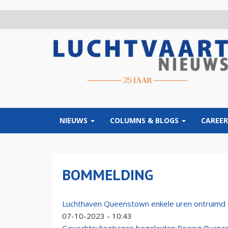
Overslaan
en
naar
de
inhoud
gaan
NIEUWS
COLUMNS & BLOGS
CAREER
BOMMELDING
Luchthaven Queenstown enkele uren ontruimd
07-10-2023 - 10:43