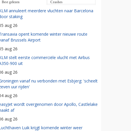
Best gelezen
Crashes
KLM annuleert meerdere vluchten naar Barcelona
door staking
05 aug 26
Transavia opent komende winter nieuwe route
vanaf Brussels Airport
05 aug 26
KLM stelt eerste commerciële vlucht met Airbus
A350-900 uit
06 aug 26
Groningen vanaf nu verbonden met Esbjerg: 'scheelt
zeven uur rijden'
04 aug 26
easyJet wordt overgenomen door Apollo, Castlelake
haakt af
06 aug 26
Luchthaven Luik krijgt komende winter weer