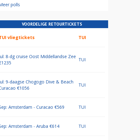
Meer polls
VOORDELIGE RETOURTICKETS
TUI vliegtickets
TUI
Jul: 8-dg cruise Oost Middellandse Zee
TUI
€1235
Jul: 9-daagse Chogogo Dive & Beach
TUI
Curacao €1056
Sep: Amsterdam - Curacao €569
TUI
Sep: Amsterdam - Aruba €614
TUI