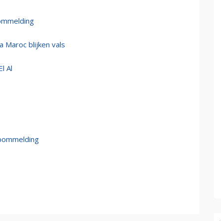
bommelding
 Maroc blijken vals
l Al
 bommelding