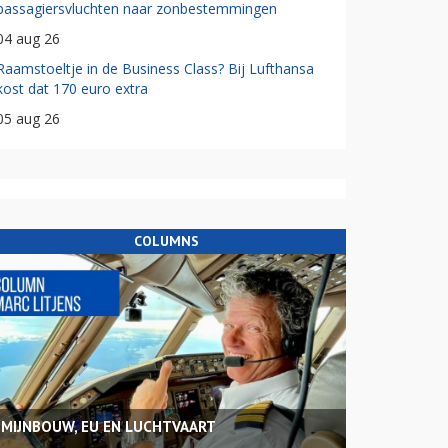
passagiersvluchten naar zonbestemmingen
04 aug 26
Raamstoeltje in de Business Class? Bij Lufthansa
kost dat 170 euro extra
05 aug 26
COLUMNS
MIJNBOUW, EU EN LUCHTVAART