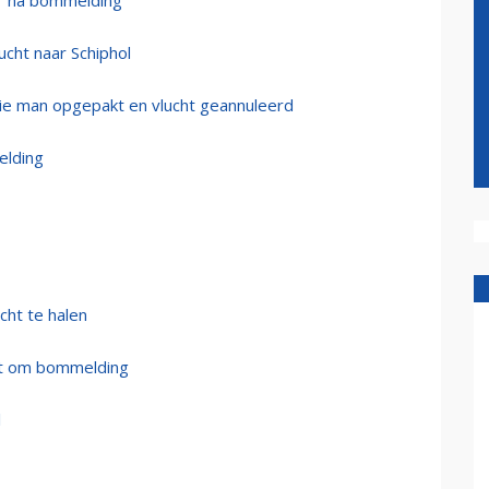
ir na bommelding
cht naar Schiphol
rie man opgepakt en vlucht geannuleerd
elding
cht te halen
ort om bommelding
l