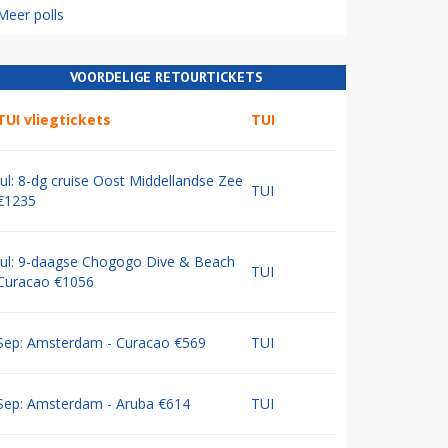
Meer polls
VOORDELIGE RETOURTICKETS
TUI vliegtickets
TUI
Jul: 8-dg cruise Oost Middellandse Zee
TUI
€1235
Jul: 9-daagse Chogogo Dive & Beach
TUI
Curacao €1056
Sep: Amsterdam - Curacao €569
TUI
Sep: Amsterdam - Aruba €614
TUI