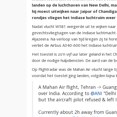
landen op de luchthaven van New Delhi, ma
hij moest uitwijken naar Jaipur of
Chandiga
rondjes vliegen het Indiase luchtruim wee
Nadat vlucht W581 weigerde uit te wijken naar 
gevechtsvliegtuigen van de Indiase luchtmacht
Aljazeera. Na verloop van tijd kregen zij te h
verliet de Airbus A340-600 het Indiase luchtrui
Het toestel is zo’n vijf uur later geland in he
door de nodige hulpdiensten. De aard van de bo
Op Flightradar was de Mahan Air-vlucht lange t
voordat het toestel ging landen, volgden bijna
A Mahan Air flight, Tehran -> Guang
over India. According to
@ANI
"Delhi
but the aircraft pilot refused & left
Currently about 2h away from Gua