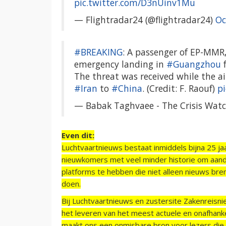
pic.twitter.com/D3nUinv1Mu
— Flightradar24 (@flightradar24)
Oc
#BREAKING
: A passenger of EP-MMR
emergency landing in
#Guangzhou
f
The threat was received while the a
#Iran
to
#China
. (Credit: F. Raouf)
p
— Babak Taghvaee - The Crisis Wa
Even dit:
Luchtvaartnieuws bestaat inmiddels bijna 25 jaa
nieuwkomers met veel minder historie om aand
platforms te hebben die niet alleen nieuws bre
doen.
Bij Luchtvaartnieuws en zustersite Zakenreisn
het leveren van het meest actuele en onafhankel
maakt ons een onmisbare bron voor lezers die g