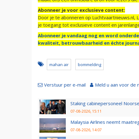
Abonneer je voor exclusieve content:
Door je te abonneren op Luchtvaartnieuws.nl, 
je toegang tot exclusieve content en jarenlang
Abonneer je vandaag nog en word onderde
kwaliteit, betrouwbaarheid en échte journa
mahan air
bommelding
Verstuur per e-mail
Meld u aan voor de 
Staking cabinepersoneel Noorse
07-08-2026, 15:11
Malaysia Airlines neemt maatreg
07-08-2026, 14:07