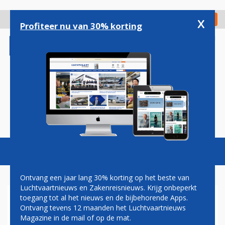
Overslaan
en
x
Digitaal Magazine
Registreer
Check in
naar
Profiteer nu van 30% korting
de
inhoud
gaan
Magazine
Podcasts
Vacatures
Toggl
naviga
Ontvang een jaar lang 30% korting op het beste van
Luchtvaartnieuws en Zakenreisnieuws. Krijg onbeperkt
toegang tot al het nieuws en de bijbehorende Apps.
BRAIN MINGO
Ontvang tevens 12 maanden het Luchtvaartnieuws
Magazine in de mail of op de mat.