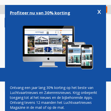
Overslaan
en
x
Digitaal Magazine
Registreer
Check in
naar
Profiteer nu van 30% korting
de
inhoud
gaan
Magazine
Podcasts
Vacatures
Toggl
naviga
Ontvang een jaar lang 30% korting op het beste van
Luchtvaartnieuws en Zakenreisnieuws. Krijg onbeperkt
toegang tot al het nieuws en de bijbehorende Apps.
BRANDSTOF
Ontvang tevens 12 maanden het Luchtvaartnieuws
Magazine in de mail of op de mat.