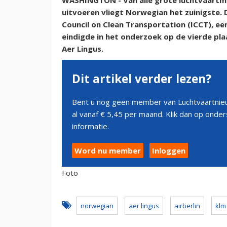
WASHINGTON - Van alle grote luchtvaartma
uitvoeren vliegt Norwegian het zuinigste. D
Council on Clean Transportation (ICCT), e
eindigde in het onderzoek op de vierde plaa
Aer Lingus.
Dit artikel verder lezen?
Bent u nog geen member van Luchtvaartnieu
al vanaf € 5,45 per maand. Klik dan op ond
informatie.
Word nu member
Inloggen
Foto
norwegian
aer lingus
airberlin
klm