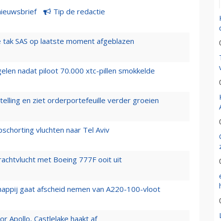
nieuwsbrief
Tip de redactie
 tak SAS op laatste moment afgeblazen
elen nadat piloot 70.000 xtc-pillen smokkelde
elling en ziet orderportefeuille verder groeien
chorting vluchten naar Tel Aviv
vrachtvlucht met Boeing 777F ooit uit
happij gaat afscheid nemen van A220-100-vloot
 Apollo, Castlelake haakt af