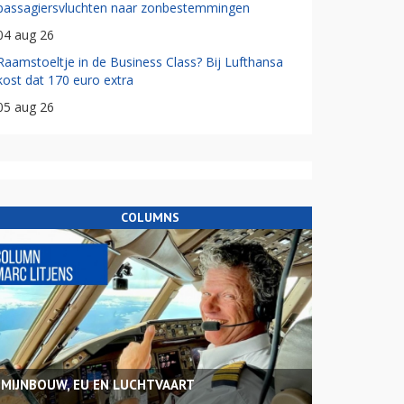
passagiersvluchten naar zonbestemmingen
04 aug 26
Raamstoeltje in de Business Class? Bij Lufthansa
kost dat 170 euro extra
05 aug 26
COLUMNS
MIJNBOUW, EU EN LUCHTVAART