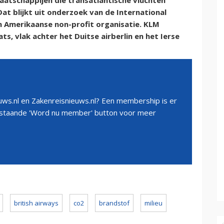
atschappijen die transatlantische vluchten
at blijkt uit onderzoek van de International
en Amerikaanse non-profit organisatie. KLM
ts, vlak achter het Duitse airberlin en het Ierse
ws.nl en Zakenreisnieuws.nl? Een membership is er
erstaande 'Word nu member' button voor meer
british airways
co2
brandstof
milieu