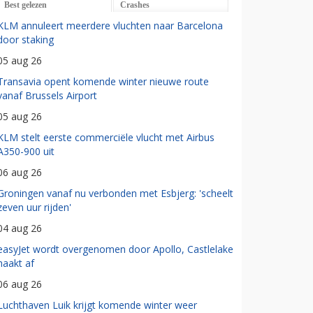
Best gelezen
Crashes
KLM annuleert meerdere vluchten naar Barcelona
door staking
05 aug 26
Transavia opent komende winter nieuwe route
vanaf Brussels Airport
05 aug 26
KLM stelt eerste commerciële vlucht met Airbus
A350-900 uit
06 aug 26
Groningen vanaf nu verbonden met Esbjerg: 'scheelt
zeven uur rijden'
04 aug 26
easyJet wordt overgenomen door Apollo, Castlelake
haakt af
06 aug 26
Luchthaven Luik krijgt komende winter weer