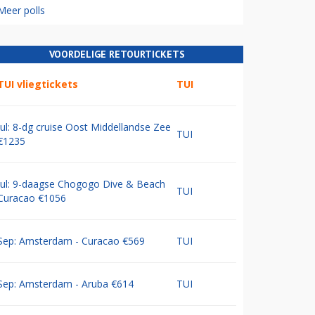
Meer polls
VOORDELIGE RETOURTICKETS
TUI vliegtickets
TUI
Jul: 8-dg cruise Oost Middellandse Zee
TUI
€1235
Jul: 9-daagse Chogogo Dive & Beach
TUI
Curacao €1056
Sep: Amsterdam - Curacao €569
TUI
Sep: Amsterdam - Aruba €614
TUI