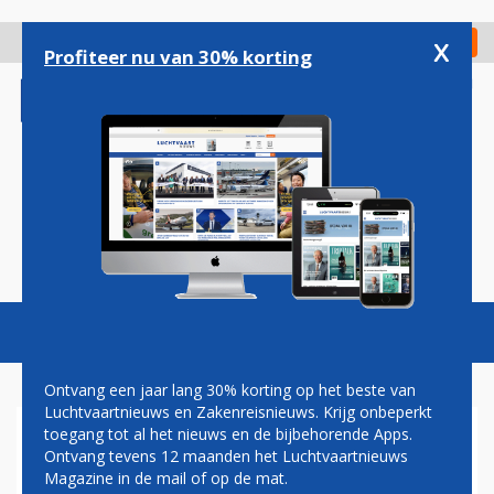
Overslaan
en
x
Digitaal Magazine
Registreer
Check in
naar
Profiteer nu van 30% korting
de
inhoud
gaan
Magazine
Podcasts
Vacatures
Toggl
naviga
Ontvang een jaar lang 30% korting op het beste van
Luchtvaartnieuws en Zakenreisnieuws. Krijg onbeperkt
toegang tot al het nieuws en de bijbehorende Apps.
CAPE CANAVERAL
Ontvang tevens 12 maanden het Luchtvaartnieuws
Magazine in de mail of op de mat.