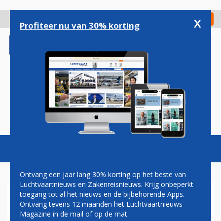
Overslaan
en
x
Digitaal Magazine
Registreer
Check in
naar
Profiteer nu van 30% korting
de
inhoud
gaan
Magazine
Podcasts
Vacatures
Toggl
naviga
Ontvang een jaar lang 30% korting op het beste van
Luchtvaartnieuws en Zakenreisnieuws. Krijg onbeperkt
toegang tot al het nieuws en de bijbehorende Apps.
DENNIS MUILENBURG
Ontvang tevens 12 maanden het Luchtvaartnieuws
Magazine in de mail of op de mat.