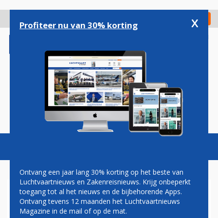
Overslaan
en
x
Digitaal Magazine
Registreer
Check in
naar
Profiteer nu van 30% korting
de
inhoud
gaan
Magazine
Podcasts
Vacatures
Toggl
naviga
Ontvang een jaar lang 30% korting op het beste van
Luchtvaartnieuws en Zakenreisnieuws. Krijg onbeperkt
toegang tot al het nieuws en de bijbehorende Apps.
EGYPTE
Ontvang tevens 12 maanden het Luchtvaartnieuws
Magazine in de mail of op de mat.