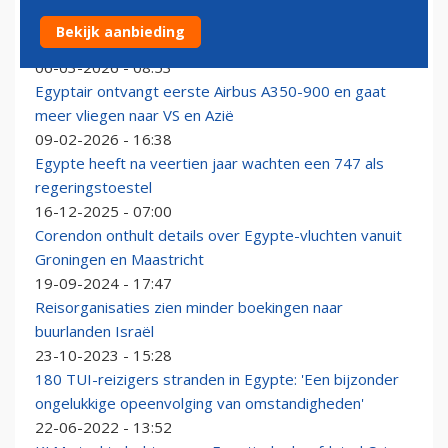
Belgisch militair passagiersvliegtuig krijgt nog geen
Bekijk aanbieding
toestemming voor repatriëring
06-03-2026 - 08:53
Egyptair ontvangt eerste Airbus A350-900 en gaat
meer vliegen naar VS en Azië
09-02-2026 - 16:38
Egypte heeft na veertien jaar wachten een 747 als
regeringstoestel
16-12-2025 - 07:00
Corendon onthult details over Egypte-vluchten vanuit
Groningen en Maastricht
19-09-2024 - 17:47
Reisorganisaties zien minder boekingen naar
buurlanden Israël
23-10-2023 - 15:28
180 TUI-reizigers stranden in Egypte: 'Een bijzonder
ongelukkige opeenvolging van omstandigheden'
22-06-2022 - 13:52