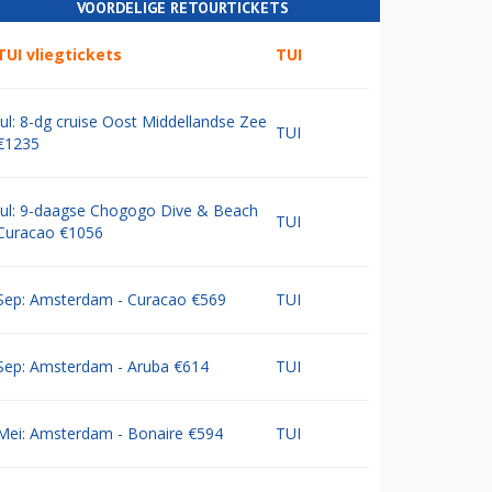
VOORDELIGE RETOURTICKETS
TUI vliegtickets
TUI
Jul: 8-dg cruise Oost Middellandse Zee
TUI
€1235
Jul: 9-daagse Chogogo Dive & Beach
TUI
Curacao €1056
Sep: Amsterdam - Curacao €569
TUI
Sep: Amsterdam - Aruba €614
TUI
Mei: Amsterdam - Bonaire €594
TUI