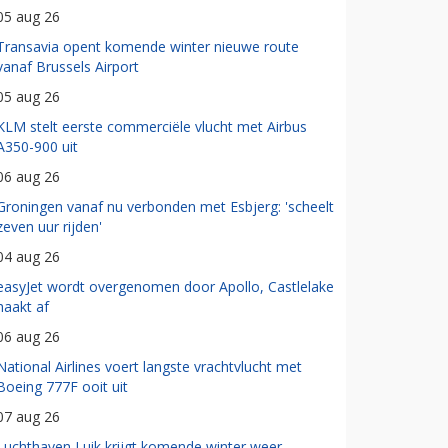
05 aug 26
Transavia opent komende winter nieuwe route
vanaf Brussels Airport
05 aug 26
KLM stelt eerste commerciële vlucht met Airbus
A350-900 uit
06 aug 26
Groningen vanaf nu verbonden met Esbjerg: 'scheelt
zeven uur rijden'
04 aug 26
easyJet wordt overgenomen door Apollo, Castlelake
haakt af
06 aug 26
National Airlines voert langste vrachtvlucht met
Boeing 777F ooit uit
07 aug 26
Luchthaven Luik krijgt komende winter weer