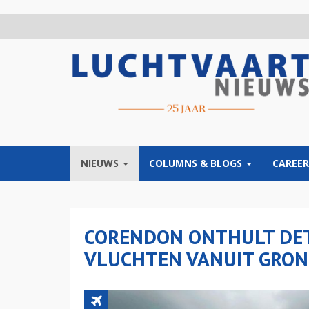
Overslaan
en
naar
de
inhoud
gaan
NIEUWS
COLUMNS & BLOGS
CAREER
CORENDON ONTHULT DET
VLUCHTEN VANUIT GRON