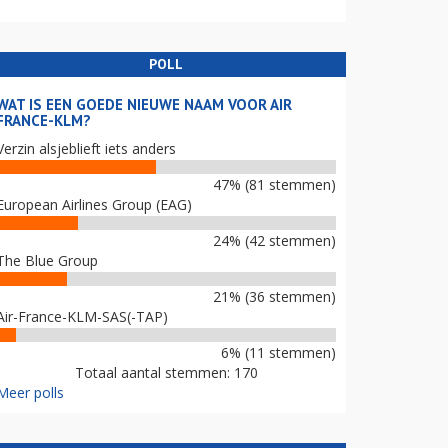
POLL
WAT IS EEN GOEDE NIEUWE NAAM VOOR AIR
FRANCE-KLM?
Verzin alsjeblieft iets anders
47% (81 stemmen)
European Airlines Group (EAG)
24% (42 stemmen)
The Blue Group
21% (36 stemmen)
Air-France-KLM-SAS(-TAP)
6% (11 stemmen)
Totaal aantal stemmen: 170
Meer polls