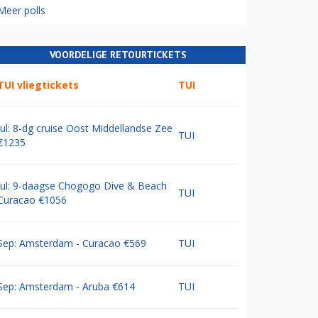
Meer polls
VOORDELIGE RETOURTICKETS
TUI vliegtickets
TUI
Jul: 8-dg cruise Oost Middellandse Zee
TUI
€1235
Jul: 9-daagse Chogogo Dive & Beach
TUI
Curacao €1056
Sep: Amsterdam - Curacao €569
TUI
Sep: Amsterdam - Aruba €614
TUI