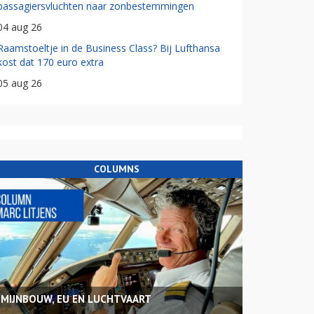
passagiersvluchten naar zonbestemmingen
04 aug 26
Raamstoeltje in de Business Class? Bij Lufthansa
kost dat 170 euro extra
05 aug 26
COLUMNS
MIJNBOUW, EU EN LUCHTVAART