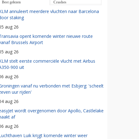
Best gelezen
Crashes
KLM annuleert meerdere vluchten naar Barcelona
door staking
05 aug 26
Transavia opent komende winter nieuwe route
vanaf Brussels Airport
05 aug 26
KLM stelt eerste commerciële vlucht met Airbus
A350-900 uit
06 aug 26
Groningen vanaf nu verbonden met Esbjerg: 'scheelt
zeven uur rijden'
04 aug 26
easyJet wordt overgenomen door Apollo, Castlelake
haakt af
06 aug 26
Luchthaven Luik krijgt komende winter weer