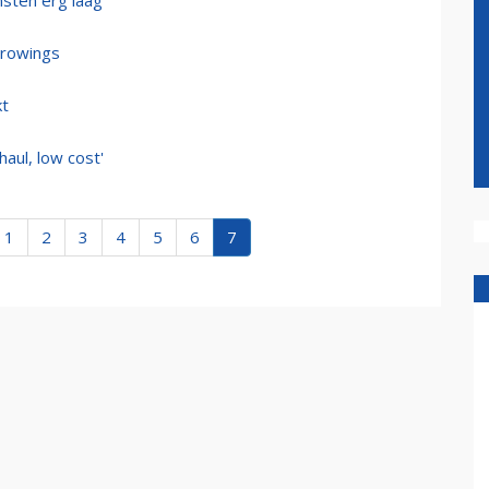
nsten erg laag
urowings
kt
haul, low cost'
1
2
3
4
5
6
7