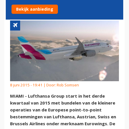
EUROWINGS
Bekijk aanbieding
8 juni 2015 - 19:41 | Door:
Rob Somsen
MIAMI - Lufthansa Group start in het derde
kwartaal van 2015 met bundelen van de kleinere
operaties van de Europese point-to-point
bestemmingen van Lufthansa, Austrian, Swiss en
Brussels Airlines onder merknaam Eurowings. De