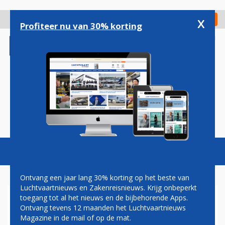
Overslaan
en
x
Digitaal Magazine
Registreer
Check in
naar
Profiteer nu van 30% korting
de
inhoud
gaan
Magazine
Podcasts
Vacatures
Toggl
naviga
Ontvang een jaar lang 30% korting op het beste van
Luchtvaartnieuws en Zakenreisnieuws. Krijg onbeperkt
toegang tot al het nieuws en de bijbehorende Apps.
LUFTHANSA GROUP ZET
Ontvang tevens 12 maanden het Luchtvaartnieuws
STEVIG IN OP ACTIVITEITEN
Magazine in de mail of op de mat.