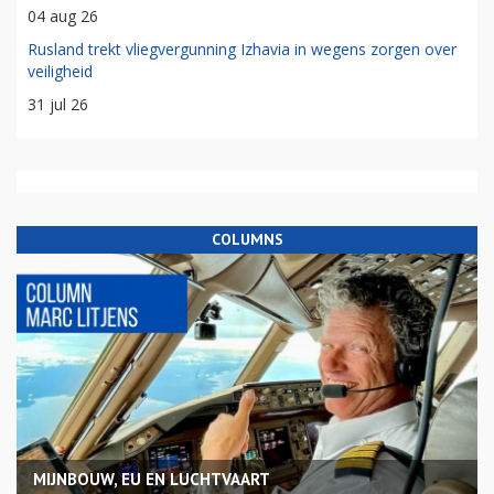
04 aug 26
Rusland trekt vliegvergunning Izhavia in wegens zorgen over
veiligheid
31 jul 26
COLUMNS
MIJNBOUW, EU EN LUCHTVAART