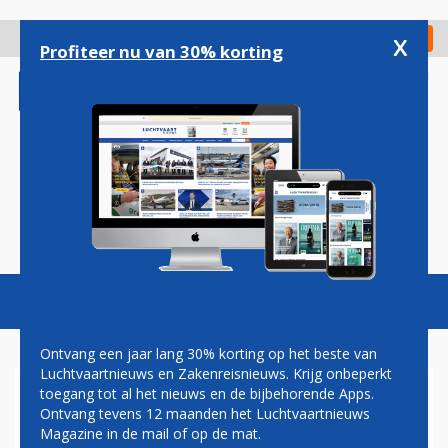
Overslaan
en
x
Digitaal Magazine
Registreer
Check in
naar
Profiteer nu van 30% korting
de
inhoud
gaan
Magazine
Podcasts
Vacatures
Toggl
naviga
Ontvang een jaar lang 30% korting op het beste van
Luchtvaartnieuws en Zakenreisnieuws. Krijg onbeperkt
toegang tot al het nieuws en de bijbehorende Apps.
FEESTJE
Ontvang tevens 12 maanden het Luchtvaartnieuws
Magazine in de mail of op de mat.