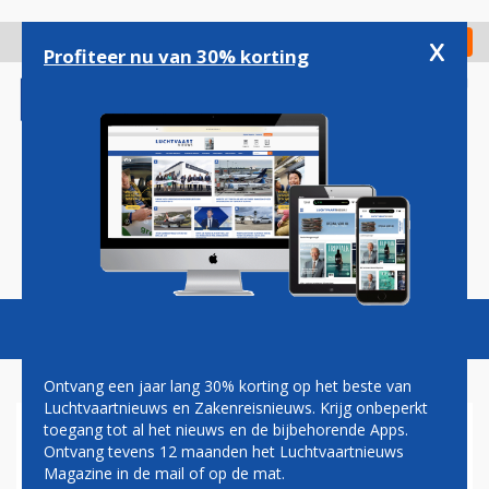
Overslaan
en
x
Digitaal Magazine
Registreer
Check in
naar
Profiteer nu van 30% korting
de
inhoud
gaan
Magazine
Podcasts
Vacatures
Toggl
naviga
Ontvang een jaar lang 30% korting op het beste van
Luchtvaartnieuws en Zakenreisnieuws. Krijg onbeperkt
toegang tot al het nieuws en de bijbehorende Apps.
FEESTJE
Ontvang tevens 12 maanden het Luchtvaartnieuws
Magazine in de mail of op de mat.