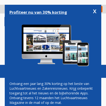
Overslaan
en
x
Digitaal Magazine
Registreer
Check in
naar
Profiteer nu van 30% korting
de
inhoud
gaan
Magazine
Podcasts
Vacatures
Toggl
naviga
Ontvang een jaar lang 30% korting op het beste van
Luchtvaartnieuws en Zakenreisnieuws. Krijg onbeperkt
toegang tot al het nieuws en de bijbehorende Apps.
FOKKER SERVICES GROUP
Ontvang tevens 12 maanden het Luchtvaartnieuws
Magazine in de mail of op de mat.