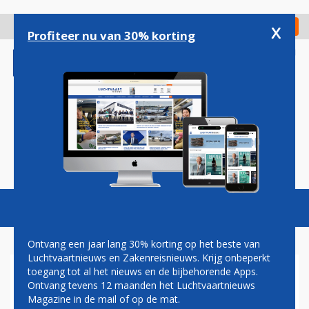
Overslaan
en
x
Digitaal Magazine
Registreer
Check in
naar
Profiteer nu van 30% korting
de
inhoud
gaan
Magazine
Podcasts
Vacatures
Toggl
naviga
Ontvang een jaar lang 30% korting op het beste van
Luchtvaartnieuws en Zakenreisnieuws. Krijg onbeperkt
toegang tot al het nieuws en de bijbehorende Apps.
FOKKER TECHNOLOGIES
Ontvang tevens 12 maanden het Luchtvaartnieuws
Magazine in de mail of op de mat.