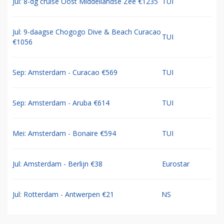
Jul: 8-dg cruise Oost Middellandse Zee €1235
TUI
Jul: 9-daagse Chogogo Dive & Beach Curacao
TUI
€1056
Sep: Amsterdam - Curacao €569
TUI
Sep: Amsterdam - Aruba €614
TUI
Mei: Amsterdam - Bonaire €594
TUI
Jul: Amsterdam - Berlijn €38
Eurostar
Jul: Rotterdam - Antwerpen €21
NS