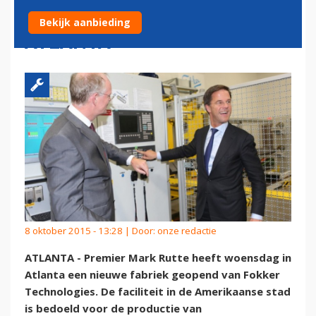
COMPOSIETENFABRIEK IN
Bekijk aanbieding
ATLANTA
8 oktober 2015 - 13:28 | Door:
onze redactie
ATLANTA - Premier Mark Rutte heeft woensdag in
Atlanta een nieuwe fabriek geopend van Fokker
Technologies. De faciliteit in de Amerikaanse stad
is bedoeld voor de productie van