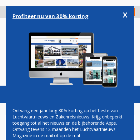
Overslaan
en
x
Digitaal Magazine
Registreer
Check in
naar
Profiteer nu van 30% korting
de
inhoud
gaan
Magazine
Podcasts
Vacatures
Toggl
naviga
Ontvang een jaar lang 30% korting op het beste van
Luchtvaartnieuws en Zakenreisnieuws. Krijg onbeperkt
toegang tot al het nieuws en de bijbehorende Apps.
FOKKER TECHNOLOGIES
Ontvang tevens 12 maanden het Luchtvaartnieuws
OPENT
Magazine in de mail of op de mat.