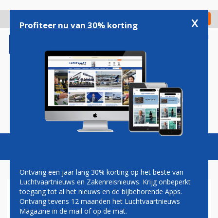
Overslaan
en
x
Digitaal Magazine
Registreer
Check in
naar
Profiteer nu van 30% korting
de
inhoud
gaan
Magazine
Podcasts
Vacatures
Toggl
naviga
Ontvang een jaar lang 30% korting op het beste van
Luchtvaartnieuws en Zakenreisnieuws. Krijg onbeperkt
toegang tot al het nieuws en de bijbehorende Apps.
FOKKER TECHNOLOGIES
Ontvang tevens 12 maanden het Luchtvaartnieuws
OPENT
Magazine in de mail of op de mat.