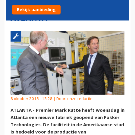
COMPOSIETENFABRIEK IN
Bekijk aanbieding
ATLANTA
8 oktober 2015 - 13:28 | Door:
onze redactie
ATLANTA - Premier Mark Rutte heeft woensdag in
Atlanta een nieuwe fabriek geopend van Fokker
Technologies. De faciliteit in de Amerikaanse stad
is bedoeld voor de productie van