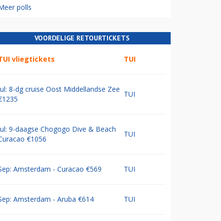
Meer polls
VOORDELIGE RETOURTICKETS
TUI vliegtickets
TUI
Jul: 8-dg cruise Oost Middellandse Zee
TUI
€1235
Jul: 9-daagse Chogogo Dive & Beach
TUI
Curacao €1056
Sep: Amsterdam - Curacao €569
TUI
Sep: Amsterdam - Aruba €614
TUI