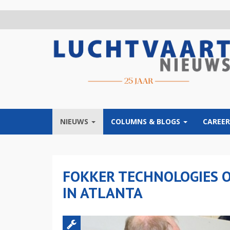
Overslaan
en
naar
de
inhoud
gaan
NIEUWS
COLUMNS & BLOGS
CAREER
FOKKER TECHNOLOGIES 
IN ATLANTA