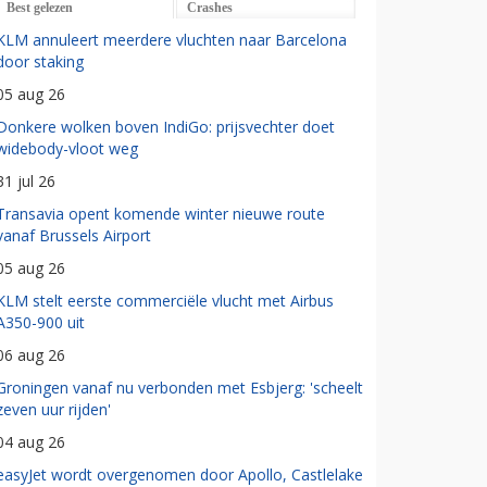
Best gelezen
Crashes
KLM annuleert meerdere vluchten naar Barcelona
door staking
05 aug 26
Donkere wolken boven IndiGo: prijsvechter doet
widebody-vloot weg
31 jul 26
Transavia opent komende winter nieuwe route
vanaf Brussels Airport
05 aug 26
KLM stelt eerste commerciële vlucht met Airbus
A350-900 uit
06 aug 26
Groningen vanaf nu verbonden met Esbjerg: 'scheelt
zeven uur rijden'
04 aug 26
easyJet wordt overgenomen door Apollo, Castlelake