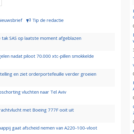
nieuwsbrief
Tip de redactie
 tak SAS op laatste moment afgeblazen
elen nadat piloot 70.000 xtc-pillen smokkelde
elling en ziet orderportefeuille verder groeien
chorting vluchten naar Tel Aviv
vrachtvlucht met Boeing 777F ooit uit
happij gaat afscheid nemen van A220-100-vloot