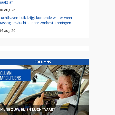
haakt af
06 aug 26
Luchthaven Luik krijgt komende winter weer
passagiersvluchten naar zonbestemmingen
04 aug 26
COLUMNS
MIJNBOUW, EU EN LUCHTVAART