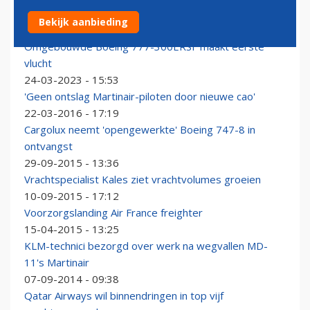
Silk Way West Airlines bestelt zesde Boeing 777F
Bekijk aanbieding
19-03-2024 - 10:35
Omgebouwde Boeing 777-300ERSF maakt eerste
vlucht
24-03-2023 - 15:53
'Geen ontslag Martinair-piloten door nieuwe cao'
22-03-2016 - 17:19
Cargolux neemt 'opengewerkte' Boeing 747-8 in
ontvangst
29-09-2015 - 13:36
Vrachtspecialist Kales ziet vrachtvolumes groeien
10-09-2015 - 17:12
Voorzorgslanding Air France freighter
15-04-2015 - 13:25
KLM-technici bezorgd over werk na wegvallen MD-
11's Martinair
07-09-2014 - 09:38
Qatar Airways wil binnendringen in top vijf