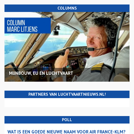
COLUMNS
MIJNBOUW, EU EN LUCHTVAART
PARTNERS VAN LUCHTVAARTNIEUWS.NL!
POLL
WAT IS EEN GOEDE NIEUWE NAAM VOOR AIR FRANCE-KLM?