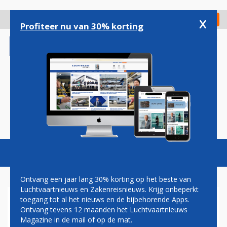
Overslaan
en
x
Digitaal Magazine
Registreer
Check in
naar
Profiteer nu van 30% korting
de
inhoud
gaan
Magazine
Podcasts
Vacatures
Toggl
naviga
Ontvang een jaar lang 30% korting op het beste van
Luchtvaartnieuws en Zakenreisnieuws. Krijg onbeperkt
toegang tot al het nieuws en de bijbehorende Apps.
FREIGHTER
Ontvang tevens 12 maanden het Luchtvaartnieuws
Magazine in de mail of op de mat.