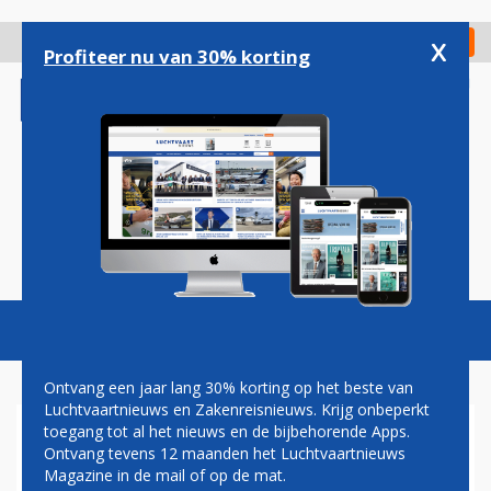
Overslaan
en
x
Digitaal Magazine
Registreer
Check in
naar
Profiteer nu van 30% korting
de
inhoud
gaan
Magazine
Podcasts
Vacatures
Toggl
naviga
Ontvang een jaar lang 30% korting op het beste van
Luchtvaartnieuws en Zakenreisnieuws. Krijg onbeperkt
toegang tot al het nieuws en de bijbehorende Apps.
GUYANA
Ontvang tevens 12 maanden het Luchtvaartnieuws
Magazine in de mail of op de mat.