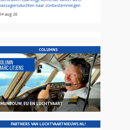
passagiersvluchten naar zonbestemmingen
04 aug 26
COLUMNS
MIJNBOUW, EU EN LUCHTVAART
PARTNERS VAN LUCHTVAARTNIEUWS.NL!