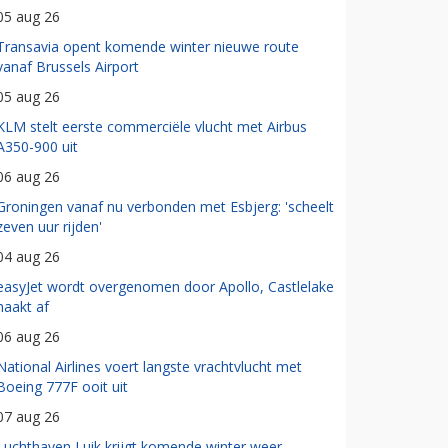
05 aug 26
Transavia opent komende winter nieuwe route
vanaf Brussels Airport
05 aug 26
KLM stelt eerste commerciële vlucht met Airbus
A350-900 uit
06 aug 26
Groningen vanaf nu verbonden met Esbjerg: 'scheelt
zeven uur rijden'
04 aug 26
easyJet wordt overgenomen door Apollo, Castlelake
haakt af
06 aug 26
National Airlines voert langste vrachtvlucht met
Boeing 777F ooit uit
07 aug 26
Luchthaven Luik krijgt komende winter weer