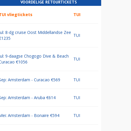
VOORDELIGE RETOURTICKETS
TUI vliegtickets
TUI
Jul: 8-dg cruise Oost Middellandse Zee
TUI
€1235
Jul: 9-daagse Chogogo Dive & Beach
TUI
Curacao €1056
Sep: Amsterdam - Curacao €569
TUI
Sep: Amsterdam - Aruba €614
TUI
Mei: Amsterdam - Bonaire €594
TUI