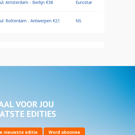
Jul: Amsterdam - Berlijn €38
Eurostar
Jul: Rotterdam - Antwerpen €21
NS
AAL VOOR JOU
ATSTE EDITIES
e nieuwste editie
Word abonnee