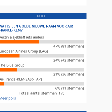
POLL
WAT IS EEN GOEDE NIEUWE NAAM VOOR AIR
FRANCE-KLM?
Verzin alsjeblieft iets anders
47% (81 stemmen)
European Airlines Group (EAG)
24% (42 stemmen)
The Blue Group
21% (36 stemmen)
Air-France-KLM-SAS(-TAP)
6% (11 stemmen)
Totaal aantal stemmen: 170
Meer polls