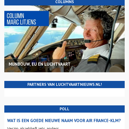
COLUMNS
MIJNBOUW, EU EN LUCHTVAART
PARTNERS VAN LUCHTVAARTNIEUWS.NL!
POLL
WAT IS EEN GOEDE NIEUWE NAAM VOOR AIR FRANCE-KLM?
Verzin alsjeblieft iets anders