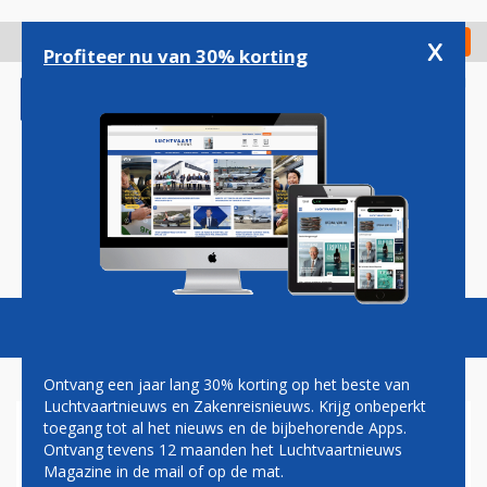
Overslaan
en
x
Digitaal Magazine
Registreer
Check in
naar
Profiteer nu van 30% korting
de
inhoud
gaan
Magazine
Podcasts
Vacatures
Toggl
naviga
Ontvang een jaar lang 30% korting op het beste van
Luchtvaartnieuws en Zakenreisnieuws. Krijg onbeperkt
toegang tot al het nieuws en de bijbehorende Apps.
EASYJET-OPRICHTER VREEST
Ontvang tevens 12 maanden het Luchtvaartnieuws
OMVALLEN PRIJSVECHTER
Magazine in de mail of op de mat.