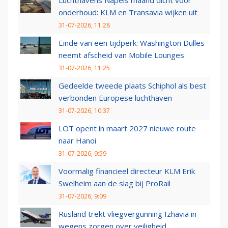
Luchthavens Napels maand dicht voor
onderhoud: KLM en Transavia wijken uit
31-07-2026, 11:28
Einde van een tijdperk: Washington Dulles
neemt afscheid van Mobile Lounges
31-07-2026, 11:25
Gedeelde tweede plaats Schiphol als best
verbonden Europese luchthaven
31-07-2026, 10:37
LOT opent in maart 2027 nieuwe route
naar Hanoi
31-07-2026, 9:59
Voormalig financieel directeur KLM Erik
Swelheim aan de slag bij ProRail
31-07-2026, 9:09
Rusland trekt vliegvergunning Izhavia in
wegens zorgen over veiligheid