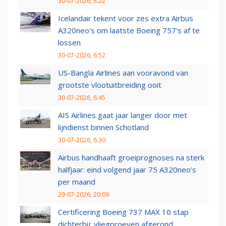
30-07-2026, 8:22
Icelandair tekent voor zes extra Airbus
A320neo's om laatste Boeing 757's af te
lossen
30-07-2026, 6:52
US-Bangla Airlines aan vooravond van
grootste vlootuitbreiding ooit
30-07-2026, 6:45
AIS Airlines gaat jaar langer door met
lijndienst binnen Schotland
30-07-2026, 6:30
Airbus handhaaft groeiprognoses na sterk
halfjaar: eind volgend jaar 75 A320neo’s
per maand
29-07-2026, 20:09
Certificering Boeing 737 MAX 10 stap
dichterbij: vliegproeven afgerond