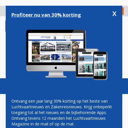
Overslaan
en
x
Digitaal Magazine
Registreer
Check in
naar
Profiteer nu van 30% korting
de
inhoud
gaan
Magazine
Podcasts
Vacatures
Toggl
naviga
Ontvang een jaar lang 30% korting op het beste van
Luchtvaartnieuws en Zakenreisnieuws. Krijg onbeperkt
toegang tot al het nieuws en de bijbehorende Apps.
EASYJET-OPRICHTER VREEST
Ontvang tevens 12 maanden het Luchtvaartnieuws
OMVALLEN PRIJSVECHTER
Magazine in de mail of op de mat.