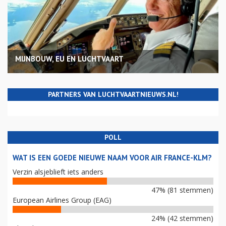
MIJNBOUW, EU EN LUCHTVAART
PARTNERS VAN LUCHTVAARTNIEUWS.NL!
POLL
WAT IS EEN GOEDE NIEUWE NAAM VOOR AIR FRANCE-KLM?
Verzin alsjeblieft iets anders
47% (81 stemmen)
European Airlines Group (EAG)
24% (42 stemmen)