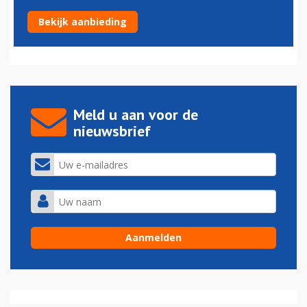
EasyJet-oprichter vreest omvallen prijsvechter Fastjet
Bekijk aanbieding
29-02-2016 - 16:09
Meld u aan voor de
nieuwsbrief