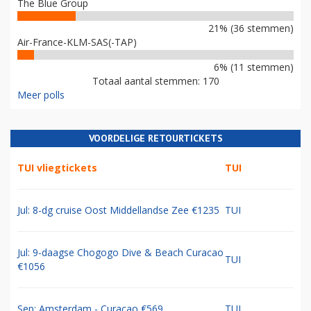
The Blue Group
21% (36 stemmen)
Air-France-KLM-SAS(-TAP)
6% (11 stemmen)
Totaal aantal stemmen: 170
Meer polls
VOORDELIGE RETOURTICKETS
TUI vliegtickets
TUI
Jul: 8-dg cruise Oost Middellandse Zee €1235
TUI
Jul: 9-daagse Chogogo Dive & Beach Curacao
TUI
€1056
Sep: Amsterdam - Curacao €569
TUI