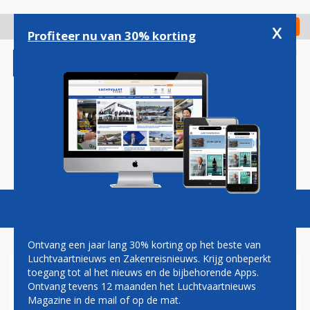
Overslaan
en
x
Digitaal Magazine
Registreer
Check in
naar
Profiteer nu van 30% korting
de
inhoud
gaan
Magazine
Podcasts
Vacatures
Toggl
naviga
Ontvang een jaar lang 30% korting op het beste van
Luchtvaartnieuws en Zakenreisnieuws. Krijg onbeperkt
toegang tot al het nieuws en de bijbehorende Apps.
STELIOS
Ontvang tevens 12 maanden het Luchtvaartnieuws
Magazine in de mail of op de mat.