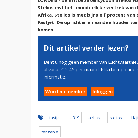
LONDEN - De Britse zakentycoon Stelios Haj
Stelios eist het onmiddellijke vertrek van 
Afrika. Stelios is met bijna elf procent va
Fastjet. De oprichter en aandeelhouder van
komen.
Dit artikel verder lezen?
Bent u nog geen member van Luchtvaartnieu
al vanaf € 5,45 per maand. Klik dan op ond
informatie.
Word nu member
Inloggen
fastjet
a319
airbus
stelios
Haj
tanzania