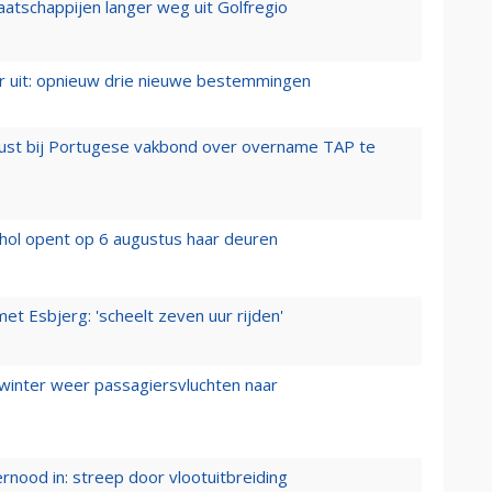
aatschappijen langer weg uit Golfregio
er uit: opnieuw drie nieuwe bestemmingen
rust bij Portugese vakbond over overname TAP te
hol opent op 6 augustus haar deuren
t Esbjerg: 'scheelt zeven uur rijden'
 winter weer passagiersvluchten naar
ernood in: streep door vlootuitbreiding