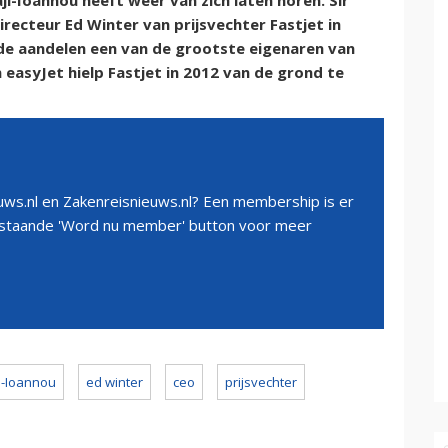
i-Ioannou heeft weer van zich laten horen. Sir
directeur Ed Winter van prijsvechter Fastjet in
n de aandelen een van de grootste eigenaren van
 easyJet hielp Fastjet in 2012 van de grond te
ws.nl en Zakenreisnieuws.nl? Een membership is er
erstaande 'Word nu member' button voor meer
i-Ioannou
ed winter
ceo
prijsvechter