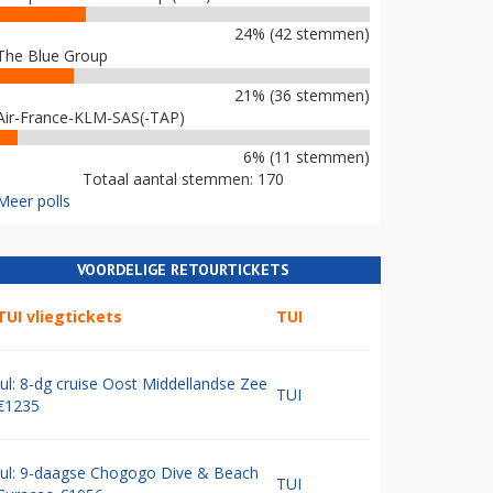
24% (42 stemmen)
The Blue Group
21% (36 stemmen)
Air-France-KLM-SAS(-TAP)
6% (11 stemmen)
Totaal aantal stemmen: 170
Meer polls
VOORDELIGE RETOURTICKETS
TUI vliegtickets
TUI
Jul: 8-dg cruise Oost Middellandse Zee
TUI
€1235
Jul: 9-daagse Chogogo Dive & Beach
TUI