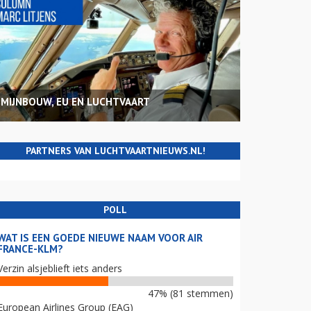
MIJNBOUW, EU EN LUCHTVAART
PARTNERS VAN LUCHTVAARTNIEUWS.NL!
POLL
WAT IS EEN GOEDE NIEUWE NAAM VOOR AIR
FRANCE-KLM?
Verzin alsjeblieft iets anders
47% (81 stemmen)
European Airlines Group (EAG)