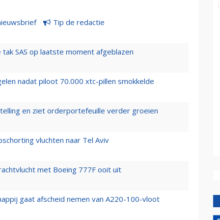
nieuwsbrief
Tip de redactie
 tak SAS op laatste moment afgeblazen
elen nadat piloot 70.000 xtc-pillen smokkelde
elling en ziet orderportefeuille verder groeien
chorting vluchten naar Tel Aviv
vrachtvlucht met Boeing 777F ooit uit
happij gaat afscheid nemen van A220-100-vloot