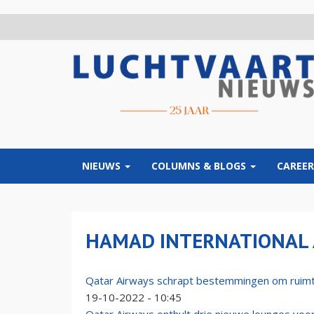
Overslaan
en
naar
de
inhoud
gaan
NIEUWS
COLUMNS & BLOGS
CAREER
HAMAD INTERNATIONAL 
Qatar Airways schrapt bestemmingen om ruimt
19-10-2022 - 10:45