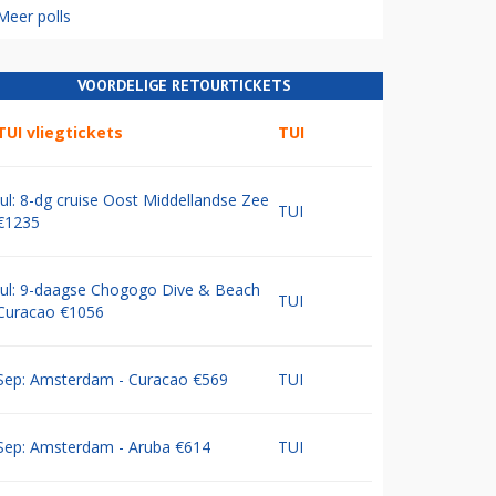
Meer polls
VOORDELIGE RETOURTICKETS
TUI vliegtickets
TUI
Jul: 8-dg cruise Oost Middellandse Zee
TUI
€1235
Jul: 9-daagse Chogogo Dive & Beach
TUI
Curacao €1056
Sep: Amsterdam - Curacao €569
TUI
Sep: Amsterdam - Aruba €614
TUI