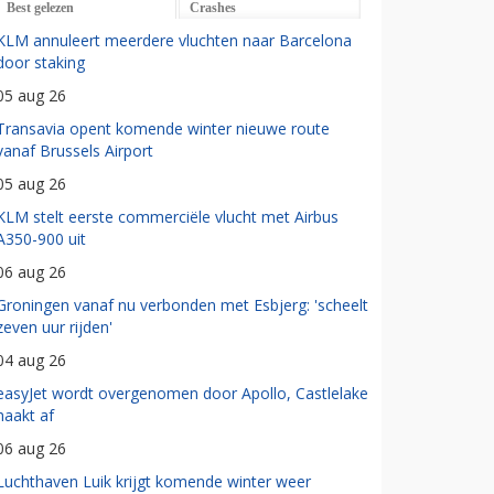
Best gelezen
Crashes
KLM annuleert meerdere vluchten naar Barcelona
door staking
05 aug 26
Transavia opent komende winter nieuwe route
vanaf Brussels Airport
05 aug 26
KLM stelt eerste commerciële vlucht met Airbus
A350-900 uit
06 aug 26
Groningen vanaf nu verbonden met Esbjerg: 'scheelt
zeven uur rijden'
04 aug 26
easyJet wordt overgenomen door Apollo, Castlelake
haakt af
06 aug 26
Luchthaven Luik krijgt komende winter weer