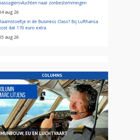
passagiersvluchten naar zonbestemmingen
04 aug 26
Raamstoeltje in de Business Class? Bij Lufthansa
kost dat 170 euro extra
05 aug 26
COLUMNS
MIJNBOUW, EU EN LUCHTVAART